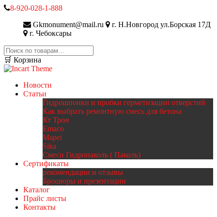
8-920-028-1-888
Gkmonument@mail.ru
г. Н.Новгород ул.Борская 17Д
г. Чебоксары
Искать:
🛒 Корзина
Новости
Статьи
Гидрошпонки и пробки герметизации отверстий
Как выбрать ремонтную смесь для бетона
Кт Трон
Emaco
Mapei
Sika
Смеси Гидропаколь ( Паколь)
Сертификаты
рекомендации и отзывы
Брошюры и презентации
Каталог
Прайс листы
Контакты