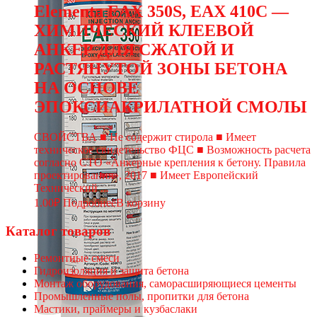
Elementa EАХ 350S, EAХ 410C —
ХИМИЧЕСКИЙ КЛЕЕВОЙ
АНКЕР ДЛЯ СЖАТОЙ И
РАСТЯНУТОЙ ЗОНЫ БЕТОНА
НА ОСНОВЕ
ЭПОКСИАКРИЛАТНОЙ СМОЛЫ
СВОЙСТВА ■ Не содержит стирола ■ Имеет
техническое свидетельство ФЦС ■ Возможность расчета
согласно СТО «Анкерные крепления к бетону. Правила
проектирования», 2017 ■ Имеет Европейский
Технический ...
1.00
₽
Подробнее
В корзину
Каталог товаров
Ремонтные смеси
Гидроизоляция и защита бетона
Монтаж оборудования, саморасширяющиеся цементы
Промышленные полы, пропитки для бетона
Мастики, праймеры и кузбаслаки