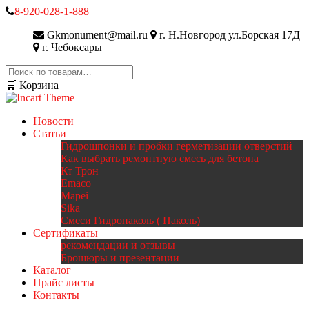
8-920-028-1-888
Gkmonument@mail.ru
г. Н.Новгород ул.Борская 17Д
г. Чебоксары
Искать:
🛒 Корзина
Новости
Статьи
Гидрошпонки и пробки герметизации отверстий
Как выбрать ремонтную смесь для бетона
Кт Трон
Emaco
Mapei
Sika
Смеси Гидропаколь ( Паколь)
Сертификаты
рекомендации и отзывы
Брошюры и презентации
Каталог
Прайс листы
Контакты