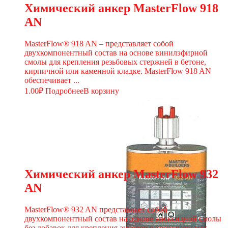
Химический анкер MasterFlow 918
AN
MasterFlow® 918 AN – представляет собой
двухкомпонентный состав на основе винилэфирной
смолы для крепления резьбовых стержней в бетоне,
кирпичной или каменной кладке. MasterFlow 918 AN
обеспечивает ...
1.00
₽
Подробнее
В корзину
Химический анкер MasterFlow 932
AN
MasterFlow® 932 AN представляет собой
двухкомпонентный состав на основе эпоксидной смолы
без добавок для крепления анкеров в трещиноватых