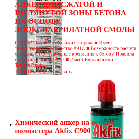
АНКЕР ДЛЯ СЖАТОЙ И
РАСТЯНУТОЙ ЗОНЫ БЕТОНА
НА ОСНОВЕ
ЭПОКСИАКРИЛАТНОЙ СМОЛЫ
СВОЙСТВА ■ Не содержит стирола ■ Имеет
техническое свидетельство ФЦС ■ Возможность расчета
согласно СТО «Анкерные крепления к бетону. Правила
проектирования», 2017 ■ Имеет Европейский
Технический ...
1.00
₽
Подробнее
В корзину
Химический анкер на основе
полиэстера Akfix C900