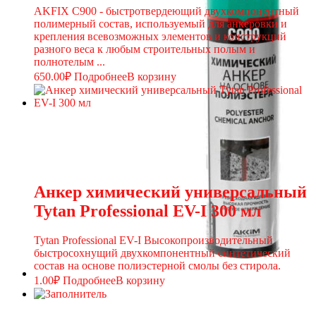
AKFIX C900 - быстротвердеющий двухкомпонентный
полимерный состав, используемый для анкеровки и
крепления всевозможных элементов и конструкций
разного веса к любым строительных полым и
полнотелым ...
650.00
₽
Подробнее
В корзину
Анкер химический универсальный
Tytan Professional EV-I 300 мл
Tytan Professional EV-I Высокопроизводительный
быстросохнущий двухкомпонентный синтетический
состав на основе полиэстерной смолы без стирола.
1.00
₽
Подробнее
В корзину