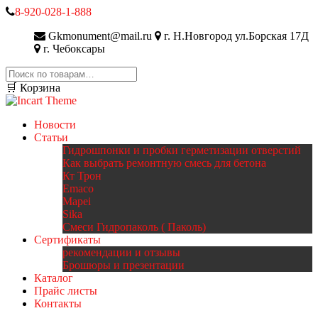
8-920-028-1-888
Gkmonument@mail.ru
г. Н.Новгород ул.Борская 17Д
г. Чебоксары
Искать:
🛒 Корзина
Новости
Статьи
Гидрошпонки и пробки герметизации отверстий
Как выбрать ремонтную смесь для бетона
Кт Трон
Emaco
Mapei
Sika
Смеси Гидропаколь ( Паколь)
Сертификаты
рекомендации и отзывы
Брошюры и презентации
Каталог
Прайс листы
Контакты