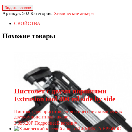
Артикул:
502
Категория:
Химические анкера
СВОЙСТВА
Похожие товары
Пистолет с двумя поршнями
Extrusion tool 400 ml side by side
Пистолет для приготовления и внесения химических
двухкомпонентных анкеров.
3,096.20
₽
Подробнее
В корзину