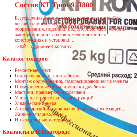
Состав КТ Трон-9 Л800
Безусадочная бетонная смесь наливного типа. Для
высокоточной цементации промышленного
оборудования, подливки под опорные части колонн,
омоноличивания стыков в железобетонных
конструкциях и установки ...
1.00
₽
Подробнее
В корзину
Каталог товаров
Ремонтные смеси
Гидроизоляция и защита бетона
Монтаж оборудования, саморасширяющиеся цементы
Промышленные полы, пропитки для бетона
Мастики, праймеры и кузбаслаки
Усиление строительных конструкций
Химические анкера
Антикоррозийные покрытия и краски, Огнезащита,
Жидкая теплоизоляция
Инъекционные материалы
Контакты в Н.Новгороде