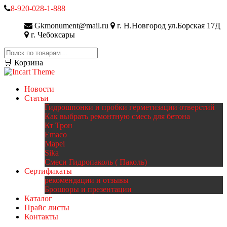
8-920-028-1-888
Gkmonument@mail.ru
г. Н.Новгород ул.Борская 17Д
г. Чебоксары
Искать:
🛒 Корзина
Новости
Статьи
Гидрошпонки и пробки герметизации отверстий
Как выбрать ремонтную смесь для бетона
Кт Трон
Emaco
Mapei
Sika
Смеси Гидропаколь ( Паколь)
Сертификаты
рекомендации и отзывы
Брошюры и презентации
Каталог
Прайс листы
Контакты