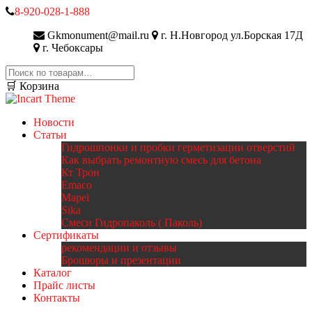
8-920-028-1-888
Gkmonument@mail.ru
г. Н.Новгород ул.Борская 17Д
г. Чебоксары
Искать:
🛒 Корзина
Новости
Статьи
Гидрошпонки и пробки герметизации отверстий
Как выбрать ремонтную смесь для бетона
Кт Трон
Emaco
Mapei
Sika
Смеси Гидропаколь ( Паколь)
Сертификаты
рекомендации и отзывы
Брошюры и презентации
Каталог
Прайс листы
Контакты