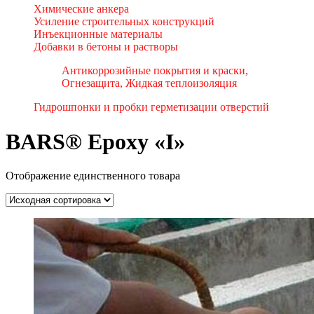
Химические анкера
Усиление строительных конструкций
Инъекционные материалы
Добавки в бетоны и растворы
Антикоррозийные покрытия и краски,
Огнезащита, Жидкая теплоизоляция
Гидрошпонки и пробки герметизации отверстий
BARS® Epoxy «I»
Отображение единственного товара