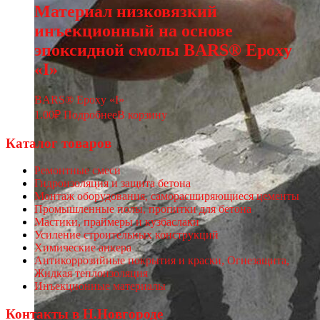
Материал низковязкий
инъекционный на основе
эпоксидной смолы BARS® Epoxy
«I»
BARS® Epoxy «I»
1.00
₽
Подробнее
В корзину
Каталог товаров
Ремонтные смеси
Гидроизоляция и защита бетона
Монтаж оборудования, саморасширяющиеся цементы
Промышленные полы, пропитки для бетона
Мастики, праймеры и кузбаслаки
Усиление строительных конструкций
Химические анкера
Антикоррозийные покрытия и краски, Огнезащита,
Жидкая теплоизоляция
Инъекционные материалы
Контакты в Н.Новгороде