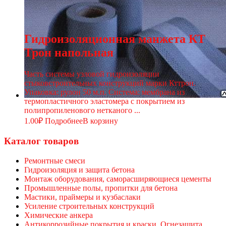
Гидроизоляционная манжета КТ
Трон напольная
Часть системы узловой гидроизоляции
стыковстроительных конструкций марки Кттрон.
Упаковка: рулон 50 м.п. Система: мембрана из
термопластичного эластомера с покрытием из
полипропиленового нетканого ...
1.00
₽
Подробнее
В корзину
Каталог товаров
Ремонтные смеси
Гидроизоляция и защита бетона
Монтаж оборудования, саморасширяющиеся цементы
Промышленные полы, пропитки для бетона
Мастики, праймеры и кузбаслаки
Усиление строительных конструкций
Химические анкера
Антикоррозийные покрытия и краски, Огнезащита,