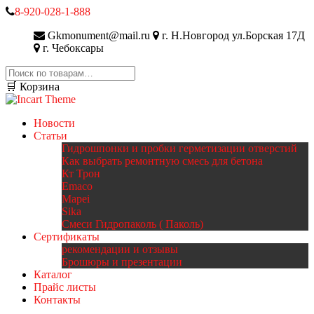
8-920-028-1-888
Gkmonument@mail.ru
г. Н.Новгород ул.Борская 17Д
г. Чебоксары
Искать:
🛒 Корзина
Новости
Статьи
Гидрошпонки и пробки герметизации отверстий
Как выбрать ремонтную смесь для бетона
Кт Трон
Emaco
Mapei
Sika
Смеси Гидропаколь ( Паколь)
Сертификаты
рекомендации и отзывы
Брошюры и презентации
Каталог
Прайс листы
Контакты