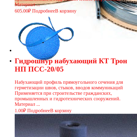
Материал ...
605.00
₽
Подробнее
В корзину
Гидрошнур набухающий КТ Трон
НП ПСС-20/05
Набухающий профиль прямоугольного сечения для
герметизации швов, стыков, вводов коммуникаций
Применяется при строительстве гражданских,
промышленных и гидротехнических сооружений.
Материал ...
1.00
₽
Подробнее
В корзину