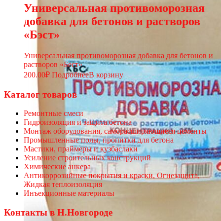
Универсальная противоморозная
добавка для бетонов и растворов
«Бэст»
Универсальная противоморозная добавка для бетонов и
растворов «Бест»
200.00
₽
Подробнее
В корзину
Каталог товаров
Ремонтные смеси
Гидроизоляция и защита бетона
Монтаж оборудования, саморасширяющиеся цементы
Промышленные полы, пропитки для бетона
Мастики, праймеры и кузбаслаки
Усиление строительных конструкций
Химические анкера
Антикоррозийные покрытия и краски, Огнезащита,
Жидкая теплоизоляция
Инъекционные материалы
Контакты в Н.Новгороде