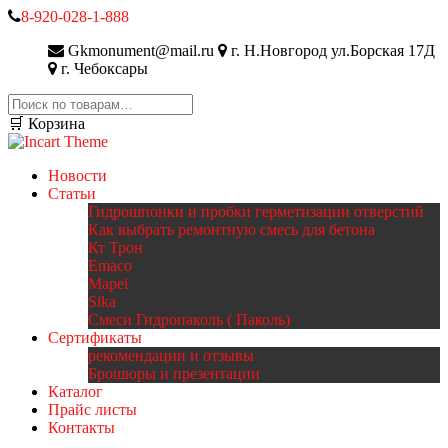
8-920-028-1-888
Gkmonument@mail.ru
г. Н.Новгород ул.Борская 17Д
г. Чебоксары
Искать:
🛒 Корзина
Новости
Статьи
Гидрошпонки и пробки герметизации отверстий
Как выбрать ремонтную смесь для бетона
Кт Трон
Emaco
Mapei
Sika
Смеси Гидропаколь ( Паколь)
Сертификаты
рекомендации и отзывы
Брошюры и презентации
Каталог
Прайс листы
Контакты