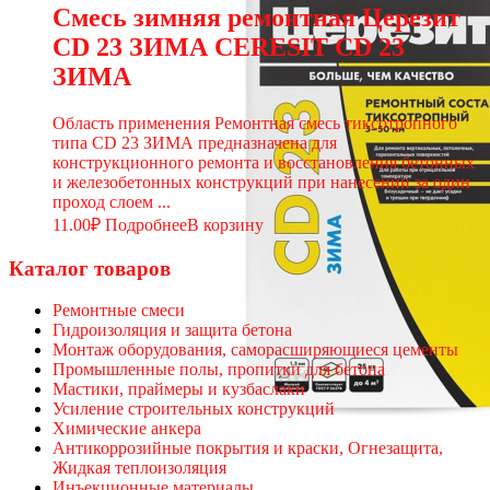
Смесь зимняя ремонтная Церезит
CD 23 ЗИМА CERESIT CD 23
ЗИМА
Область применения Ремонтная смесь тиксотропного
типа CD 23 ЗИМА предназначена для
конструкционного ремонта и восстановления бетонных
и железобетонных конструкций при нанесении за один
проход слоем ...
11.00
₽
Подробнее
В корзину
Каталог товаров
Ремонтные смеси
Гидроизоляция и защита бетона
Монтаж оборудования, саморасширяющиеся цементы
Промышленные полы, пропитки для бетона
Мастики, праймеры и кузбаслаки
Усиление строительных конструкций
Химические анкера
Антикоррозийные покрытия и краски, Огнезащита,
Жидкая теплоизоляция
Инъекционные материалы