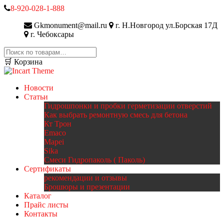
8-920-028-1-888
Gkmonument@mail.ru
г. Н.Новгород ул.Борская 17Д
г. Чебоксары
Искать:
🛒 Корзина
Новости
Статьи
Гидрошпонки и пробки герметизации отверстий
Как выбрать ремонтную смесь для бетона
Кт Трон
Emaco
Mapei
Sika
Смеси Гидропаколь ( Паколь)
Сертификаты
рекомендации и отзывы
Брошюры и презентации
Каталог
Прайс листы
Контакты