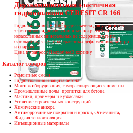
Двухкомпонентная эластичная
гидроизоляция CERESIT CR 166
Гидроизоляция CR 166 предназначена для устройства
эластичных гидроизоляционных покрытий на
незасоленных минеральных не содержащих гипс
основаниях, в т. ч. подверженных деформациям, внутри
и снаружи ...
Цена по запросу
Подробнее
В корзину
Каталог товаров
Ремонтные смеси
Гидроизоляция и защита бетона
Монтаж оборудования, саморасширяющиеся цементы
Промышленные полы, пропитки для бетона
Мастики, праймеры и кузбаслаки
Усиление строительных конструкций
Химические анкера
Антикоррозийные покрытия и краски, Огнезащита,
Жидкая теплоизоляция
Инъекционные материалы