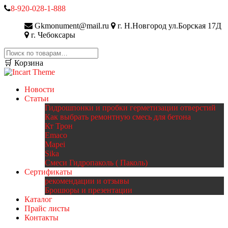
8-920-028-1-888
Gkmonument@mail.ru
г. Н.Новгород ул.Борская 17Д
г. Чебоксары
Искать:
🛒 Корзина
Новости
Статьи
Гидрошпонки и пробки герметизации отверстий
Как выбрать ремонтную смесь для бетона
Кт Трон
Emaco
Mapei
Sika
Смеси Гидропаколь ( Паколь)
Сертификаты
рекомендации и отзывы
Брошюры и презентации
Каталог
Прайс листы
Контакты