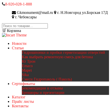
8-920-028-1-888
Gkmonument@mail.ru
г. Н.Новгород ул.Борская 17Д
г. Чебоксары
Искать:
🛒 Корзина
Новости
Статьи
Гидрошпонки и пробки герметизации отверстий
Как выбрать ремонтную смесь для бетона
Кт Трон
Emaco
Mapei
Sika
Смеси Гидропаколь ( Паколь)
Сертификаты
рекомендации и отзывы
Брошюры и презентации
Каталог
Прайс листы
Контакты