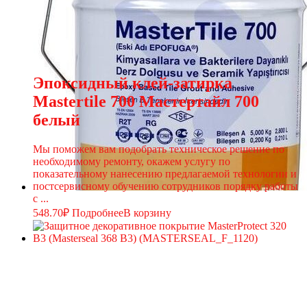
Эпоксидный клей-затирка
Мastertile 700 Мастертайл 700
белый
Мы поможем вам подобрать техническое решение по
необходимому ремонту, окажем услугу по
показательному нанесению предлагаемой технологии и
постсервисному обучению сотрудников порядку работы
с ...
548.70
₽
Подробнее
В корзину