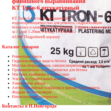
финишного выравнивания
КТ Трон-6 штукатурный
КТ Трон-6 Состав с повышенной
водонепроницаемостью для ремонта, гидроизоляции
бетонных и каменных конструкций. Толщина нанесения
за 1 слой 5-20мм. Расход: 1750 кг/м3.
43.00
₽
Подробнее
В корзину
Каталог товаров
Ремонтные смеси
Гидроизоляция и защита бетона
Монтаж оборудования, саморасширяющиеся цементы
Промышленные полы, пропитки для бетона
Мастики, праймеры и кузбаслаки
Усиление строительных конструкций
Химические анкера
Антикоррозийные покрытия и краски, Огнезащита,
Жидкая теплоизоляция
Инъекционные материалы
Контакты в Н.Новгороде