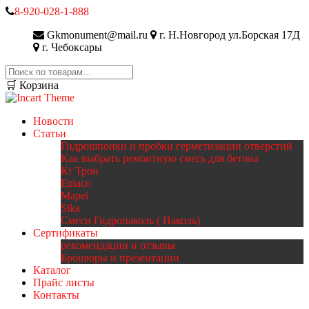
8-920-028-1-888
Gkmonument@mail.ru
г. Н.Новгород ул.Борская 17Д
г. Чебоксары
Искать:
🛒 Корзина
Новости
Статьи
Гидрошпонки и пробки герметизации отверстий
Как выбрать ремонтную смесь для бетона
Кт Трон
Emaco
Mapei
Sika
Смеси Гидропаколь ( Паколь)
Сертификаты
рекомендации и отзывы
Брошюры и презентации
Каталог
Прайс листы
Контакты