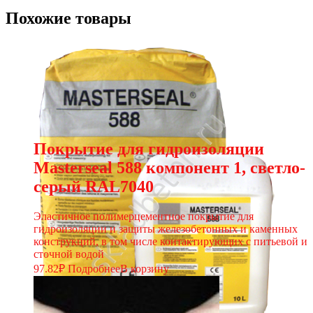
Похожие товары
Покрытие для гидроизоляции
Masterseal 588 компонент 1, светло-
серый RAL7040
Эластичное полимерцементное покрытие для
гидроизоляции и защиты железобетонных и каменных
конструкций, в том числе контактирующих с питьевой и
сточной водой
97.82
₽
Подробнее
В корзину