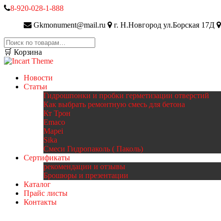
8-920-028-1-888
Gkmonument@mail.ru
г. Н.Новгород ул.Борская 17Д
Искать:
🛒 Корзина
Новости
Статьи
Гидрошпонки и пробки герметизации отверстий
Как выбрать ремонтную смесь для бетона
Кт Трон
Emaco
Mapei
Sika
Смеси Гидропаколь ( Паколь)
Сертификаты
рекомендации и отзывы
Брошюры и презентации
Каталог
Прайс листы
Контакты