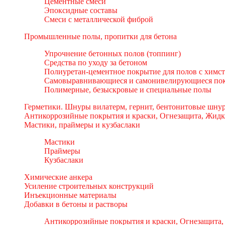
Цементные смеси
Эпоксидные составы
Смеси с металлической фиброй
Промышленные полы, пропитки для бетона
Упрочнение бетонных полов (топпинг)
Средства по уходу за бетоном
Полиуретан-цементное покрытие для полов с химс
Самовыравнивающиеся и самонивелирующиеся пок
Полимерные, безыскровые и специальные полы
Герметики. Шнуры вилатерм, гернит, бентонитовые шнур
Антикоррозийные покрытия и краски, Огнезащита, Жидк
Мастики, праймеры и кузбаслаки
Мастики
Праймеры
Кузбаслаки
Химические анкера
Усиление строительных конструкций
Инъекционные материалы
Добавки в бетоны и растворы
Антикоррозийные покрытия и краски, Огнезащита,