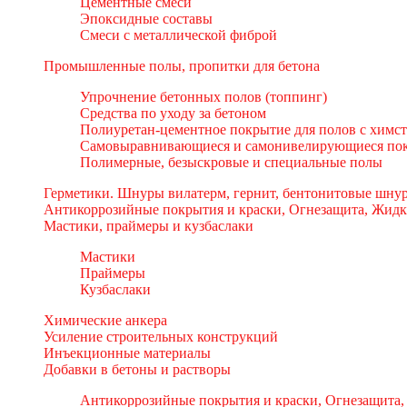
Цементные смеси
Эпоксидные составы
Смеси с металлической фиброй
Промышленные полы, пропитки для бетона
Упрочнение бетонных полов (топпинг)
Средства по уходу за бетоном
Полиуретан-цементное покрытие для полов с химс
Самовыравнивающиеся и самонивелирующиеся пок
Полимерные, безыскровые и специальные полы
Герметики. Шнуры вилатерм, гернит, бентонитовые шнур
Антикоррозийные покрытия и краски, Огнезащита, Жидк
Мастики, праймеры и кузбаслаки
Мастики
Праймеры
Кузбаслаки
Химические анкера
Усиление строительных конструкций
Инъекционные материалы
Добавки в бетоны и растворы
Антикоррозийные покрытия и краски, Огнезащита,