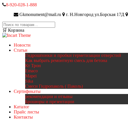
8-920-028-1-888
Gkmonument@mail.ru
г. Н.Новгород ул.Борская 17Д
Искать:
🛒 Корзина
Новости
Статьи
Гидрошпонки и пробки герметизации отверстий
Как выбрать ремонтную смесь для бетона
Кт Трон
Emaco
Mapei
Sika
Смеси Гидропаколь ( Паколь)
Сертификаты
рекомендации и отзывы
Брошюры и презентации
Каталог
Прайс листы
Контакты