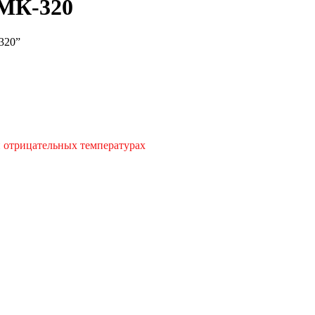
МК-320
-320”
и отрицательных температурах