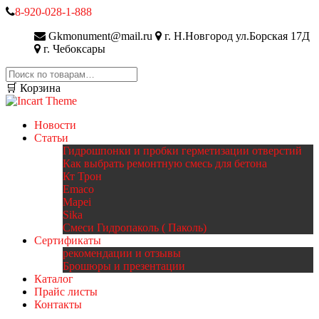
8-920-028-1-888
Gkmonument@mail.ru
г. Н.Новгород ул.Борская 17Д
г. Чебоксары
Искать:
🛒 Корзина
Новости
Статьи
Гидрошпонки и пробки герметизации отверстий
Как выбрать ремонтную смесь для бетона
Кт Трон
Emaco
Mapei
Sika
Смеси Гидропаколь ( Паколь)
Сертификаты
рекомендации и отзывы
Брошюры и презентации
Каталог
Прайс листы
Контакты