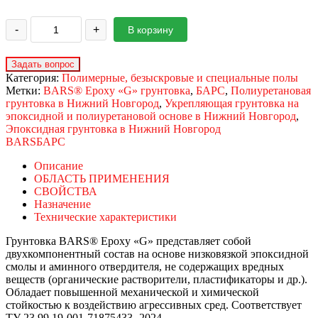
-
+
В корзину
Категория:
Полимерные, безыскровые и специальные полы
Метки:
BARS® Epoxy «G» грунтовка
,
БАРС
,
Полиуретановая
грунтовка в Нижний Новгород
,
Укрепляющая грунтовка на
эпоксидной и полиуретановой основе в Нижний Новгород
,
Эпоксидная грунтовка в Нижний Новгород
BARS
БАРС
Описание
ОБЛАСТЬ ПРИМЕНЕНИЯ
СВОЙСТВА
Назначение
Технические характеристики
Грунтовка BARS® Epoxy «G» представляет собой
двухкомпонентный состав на основе низковязкой эпоксидной
смолы и аминного отвердителя, не содержащих вредных
веществ (органические растворители, пластификаторы и др.).
Обладает повышенной механической и химической
стойкостью к воздействию агрессивных сред. Соответствует
ТУ 23.99.19-001-71875433- 2024