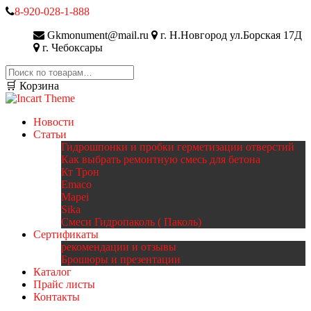
8-920-028-1-888
Gkmonument@mail.ru
г. Н.Новгород ул.Борская 17Д
г. Чебоксары
Искать:
🛒 Корзина
Новости
Статьи
Гидрошпонки и пробки герметизации отверстий
Как выбрать ремонтную смесь для бетона
Кт Трон
Emaco
Mapei
Sika
Смеси Гидропаколь ( Паколь)
Сертификаты
рекомендации и отзывы
Брошюры и презентации
Каталог
Прайс листы
Контакты