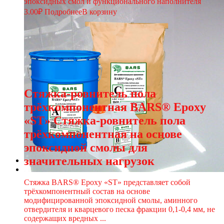
эпоксидных смол и функционального наполнителя
3.00
₽
Подробнее
В корзину
Стяжка-ровнитель пола
трёхкомпонентная BARS® Epoxy
«ST» Стяжка-ровнитель пола
трёхкомпонентная на основе
эпоксидной смолы для
значительных нагрузок
Стяжка BARS® Epoxy «ST» представляет собой
трёхкомпонентный состав на основе
модифицированной эпоксидной смолы, аминного
отвердителя и кварцевого песка фракции 0,1-0,4 мм, не
содержащих вредных ...