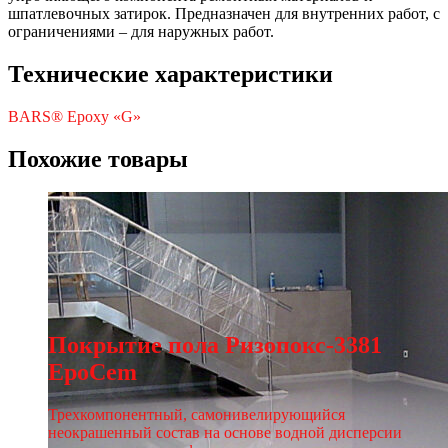
шпатлевочных затирок. Предназначен для внутренних работ, с
ограничениями – для наружных работ.
Технические характеристики
BARS® Epoxy «G»
Похожие товары
Покрытие пола Ризопокс-3381
EpoCem
Трехкомпонентный, самонивелирующийся
неокрашенный состав на основе водной дисперсии