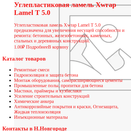
Углепластиковая ламель Xwrap
Lamel T 5.0
Углепластиковая ламель Xwrap Lamel T 5.0
предназначена для увеличения несущей способности и
ремонта: бетонных, железобетонных, каменных,
стальных и деревянных конструкций.
1.00
₽
Подробнее
В корзину
Каталог товаров
Ремонтные смеси
Гидроизоляция и защита бетона
Монтаж оборудования, саморасширяющиеся цементы
Промышленные полы, пропитки для бетона
Мастики, праймеры и кузбаслаки
Усиление строительных конструкций
Химические анкера
Антикоррозийные покрытия и краски, Огнезащита,
Жидкая теплоизоляция
Инъекционные материалы
Контакты в Н.Новгороде