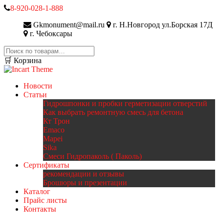
8-920-028-1-888
Gkmonument@mail.ru
г. Н.Новгород ул.Борская 17Д
г. Чебоксары
Искать:
🛒 Корзина
Новости
Статьи
Гидрошпонки и пробки герметизации отверстий
Как выбрать ремонтную смесь для бетона
Кт Трон
Emaco
Mapei
Sika
Смеси Гидропаколь ( Паколь)
Сертификаты
рекомендации и отзывы
Брошюры и презентации
Каталог
Прайс листы
Контакты