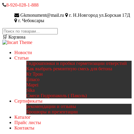
8-920-028-1-888
Gkmonument@mail.ru
г. Н.Новгород ул.Борская 17Д
г. Чебоксары
Искать:
🛒 Корзина
Новости
Статьи
Гидрошпонки и пробки герметизации отверстий
Как выбрать ремонтную смесь для бетона
Кт Трон
Emaco
Mapei
Sika
Смеси Гидропаколь ( Паколь)
Сертификаты
рекомендации и отзывы
Брошюры и презентации
Каталог
Прайс листы
Контакты