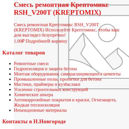
Смесь ремонтная Крептомикс
RSH_V200T (KREPTOMIX)
Смесь ремонтная Крептомикс RSH_V200T
(KREPTOMIX) Используйте Крептомикс, чтобы ваш
дом выглядел безупречно!
1.00
₽
Подробнее
В корзину
Каталог товаров
Ремонтные смеси
Гидроизоляция и защита бетона
Монтаж оборудования, саморасширяющиеся цементы
Промышленные полы, пропитки для бетона
Мастики, праймеры и кузбаслаки
Усиление строительных конструкций
Химические анкера
Антикоррозийные покрытия и краски, Огнезащита,
Жидкая теплоизоляция
Инъекционные материалы
Контакты в Н.Новгороде