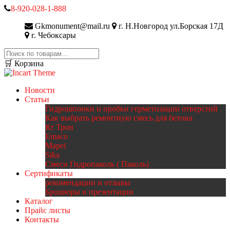
8-920-028-1-888
Gkmonument@mail.ru
г. Н.Новгород ул.Борская 17Д
г. Чебоксары
Искать:
🛒 Корзина
Новости
Статьи
Гидрошпонки и пробки герметизации отверстий
Как выбрать ремонтную смесь для бетона
Кт Трон
Emaco
Mapei
Sika
Смеси Гидропаколь ( Паколь)
Сертификаты
рекомендации и отзывы
Брошюры и презентации
Каталог
Прайс листы
Контакты