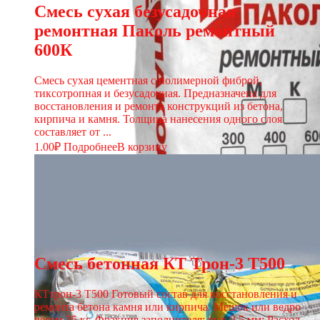
Смесь сухая безусадочная
ремонтная Паколь ремонтный
600К
Смесь сухая цементная с полимерной фиброй,
тиксотропная и безусадочная. Предназначена для
восстановления и ремонта конструкций из бетона,
кирпича и камня. Толщина нанесения одного слоя
составляет от ...
1.00
₽
Подробнее
В корзину
Смесь бетонная КТ Трон-3 Т500
КТтрон-3 Т500 Готовый состав для восстановления и
ремонта бетона камня или кирпича. Мешок или ведро
весом 25 кг. Фракция заполнителя: max 2,5 мм; Расход