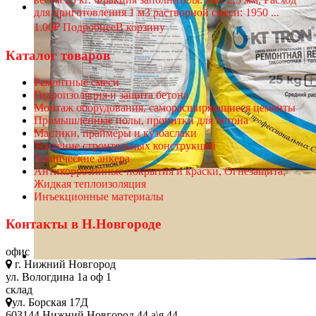
для приготовления 1 м3 растворной смеси: 1950 ...
1.00
₽
Подробнее
В корзину
Каталог товаров
Ремонтные смеси
Гидроизоляция и защита бетона
Монтаж оборудования, саморасширяющиеся цементы
Промышленные полы, пропитки для бетона
Мастики, праймеры и кузбаслаки
Усиление строительных конструкций
Химические анкера
Антикоррозийные покрытия и краски, Огнезащита,
Жидкая теплоизоляция
Инъекционные материалы
Контакты в Н.Новгороде
офис
г. Нижний Новгород
ул. Вологдина 1а оф 1
склад
ул. Борская 17Д
603144 Нижний Новгород 44 а\я 44