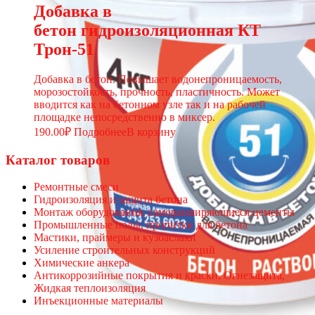
Добавка в
бетон гидроизоляционная КТ
Трон-51
Добавка в бетон. Повышает водонепроницаемость,
морозостойкость, прочность, пластичность. Может
вводится как на бетонном узле так и на рабочей
площадке непосредственно в миксер.
190.00
₽
Подробнее
В корзину
Каталог товаров
Ремонтные смеси
Гидроизоляция и защита бетона
Монтаж оборудования, саморасширяющиеся цементы
Промышленные полы, пропитки для бетона
Мастики, праймеры и кузбаслаки
Усиление строительных конструкций
Химические анкера
Антикоррозийные покрытия и краски, Огнезащита,
Жидкая теплоизоляция
Инъекционные материалы