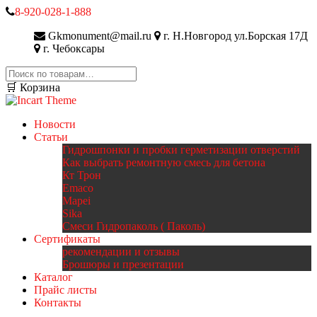
8-920-028-1-888
Gkmonument@mail.ru
г. Н.Новгород ул.Борская 17Д
г. Чебоксары
Искать:
🛒 Корзина
Новости
Статьи
Гидрошпонки и пробки герметизации отверстий
Как выбрать ремонтную смесь для бетона
Кт Трон
Emaco
Mapei
Sika
Смеси Гидропаколь ( Паколь)
Сертификаты
рекомендации и отзывы
Брошюры и презентации
Каталог
Прайс листы
Контакты