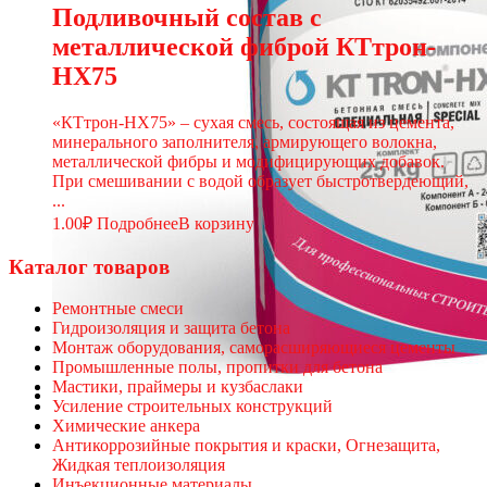
Подливочный состав с
металлической фиброй КТтрон-
НХ75
«КТтрон-НХ75» – сухая смесь, состоящая из цемента,
минерального заполнителя, армирующего волокна,
металлической фибры и модифицирующих добавок.
При смешивании с водой образует быстротвердеющий,
...
1.00
₽
Подробнее
В корзину
Каталог товаров
Ремонтные смеси
Гидроизоляция и защита бетона
Монтаж оборудования, саморасширяющиеся цементы
Промышленные полы, пропитки для бетона
Мастики, праймеры и кузбаслаки
Усиление строительных конструкций
Химические анкера
Антикоррозийные покрытия и краски, Огнезащита,
Жидкая теплоизоляция
Инъекционные материалы