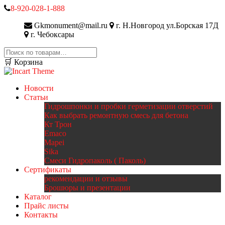
8-920-028-1-888
Gkmonument@mail.ru
г. Н.Новгород ул.Борская 17Д
г. Чебоксары
Искать:
🛒 Корзина
Новости
Статьи
Гидрошпонки и пробки герметизации отверстий
Как выбрать ремонтную смесь для бетона
Кт Трон
Emaco
Mapei
Sika
Смеси Гидропаколь ( Паколь)
Сертификаты
рекомендации и отзывы
Брошюры и презентации
Каталог
Прайс листы
Контакты