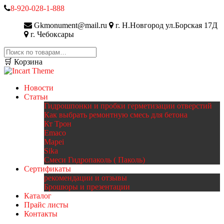
8-920-028-1-888
Gkmonument@mail.ru
г. Н.Новгород ул.Борская 17Д
г. Чебоксары
Искать:
🛒 Корзина
Новости
Статьи
Гидрошпонки и пробки герметизации отверстий
Как выбрать ремонтную смесь для бетона
Кт Трон
Emaco
Mapei
Sika
Смеси Гидропаколь ( Паколь)
Сертификаты
рекомендации и отзывы
Брошюры и презентации
Каталог
Прайс листы
Контакты