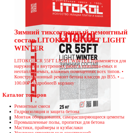
Зимний тиксотропный ремонтный
состав LITOKOL CR 55FT LIGHT
WINTER
LITOKOL CR 55FT LIGHT WINTER Применяется для
наружных и внутренних работ в отаплива-емых и
неотапливаемых, влажных помещениях всех типов. •
Конструкционный ремонт бетона классов до В55. • ...
100.00
₽
Подробнее
В корзину
Каталог товаров
Ремонтные смеси
Гидроизоляция и защита бетона
Монтаж оборудования, саморасширяющиеся цементы
Промышленные полы, пропитки для бетона
Мастики, праймеры и кузбаслаки
Усиление строительных конструкций