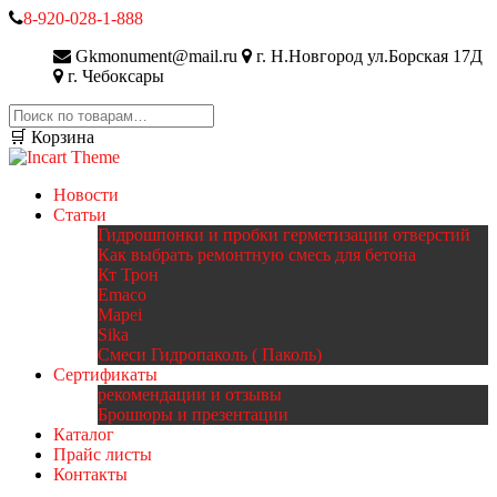
8-920-028-1-888
Gkmonument@mail.ru
г. Н.Новгород ул.Борская 17Д
г. Чебоксары
Искать:
🛒 Корзина
Новости
Статьи
Гидрошпонки и пробки герметизации отверстий
Как выбрать ремонтную смесь для бетона
Кт Трон
Emaco
Mapei
Sika
Смеси Гидропаколь ( Паколь)
Сертификаты
рекомендации и отзывы
Брошюры и презентации
Каталог
Прайс листы
Контакты