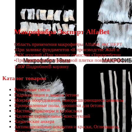
Макрофибра Эксперт AlfaBet
Область применения макрофибры AlfaBet ЭКСПЕРТ
•При заливке фундаментов •В производстве ЖБИ и
ЖБК изделий •При заливке отмостки •Торкретбетон
•При производстве тротуарной плитки повышенной ...
1.00
₽
Подробнее
В корзину
Каталог товаров
Ремонтные смеси
Гидроизоляция и защита бетона
Монтаж оборудования, саморасширяющиеся цементы
Промышленные полы, пропитки для бетона
Мастики, праймеры и кузбаслаки
Усиление строительных конструкций
Химические анкера
Антикоррозийные покрытия и краски, Огнезащита,
Жидкая теплоизоляция