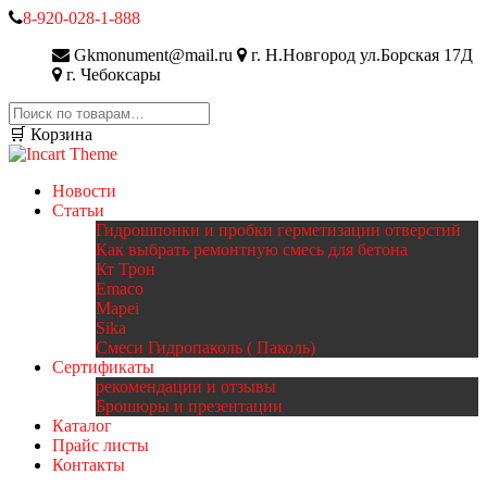
8-920-028-1-888
Gkmonument@mail.ru
г. Н.Новгород ул.Борская 17Д
г. Чебоксары
Искать:
🛒 Корзина
Новости
Статьи
Гидрошпонки и пробки герметизации отверстий
Как выбрать ремонтную смесь для бетона
Кт Трон
Emaco
Mapei
Sika
Смеси Гидропаколь ( Паколь)
Сертификаты
рекомендации и отзывы
Брошюры и презентации
Каталог
Прайс листы
Контакты