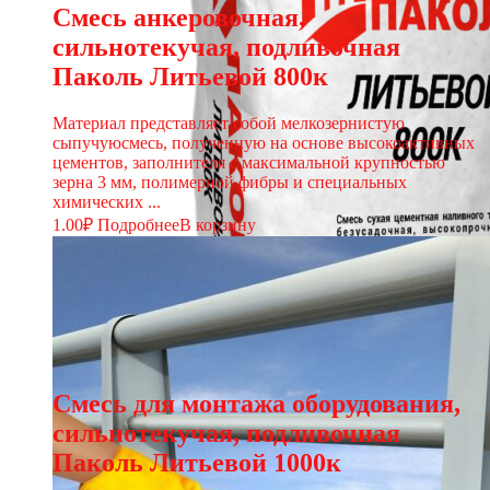
Смесь анкеровочная,
сильнотекучая, подливочная
Паколь Литьевой 800к
Материал представляет собой мелкозернистую
сыпучуюсмесь, полученную на основе высокоактивных
цементов, заполнителя с максимальной крупностью
зерна 3 мм, полимерной фибры и специальных
химических ...
1.00
₽
Подробнее
В корзину
Смесь для монтажа оборудования,
сильнотекучая, подливочная
Паколь Литьевой 1000к