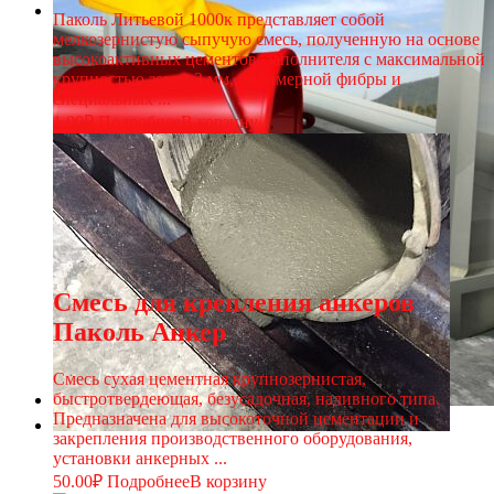
Паколь Литьевой 1000к представляет собой
мелкозернистую сыпучую смесь, полученную на основе
высокоактивных цементов, заполнителя с максимальной
крупностью зерна 3 мм, полимерной фибры и
специальных ...
1.00
₽
Подробнее
В корзину
Смесь для крепления анкеров
Паколь Анкер
Смесь сухая цементная крупнозернистая,
быстротвердеющая, безусадочная, наливного типа.
Предназначена для высокоточной цементации и
закрепления производственного оборудования,
установки анкерных ...
50.00
₽
Подробнее
В корзину