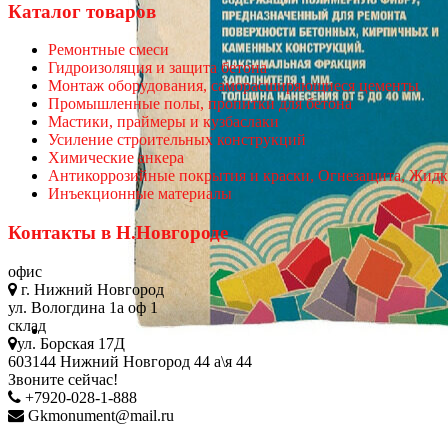
Каталог товаров
Ремонтные смеси
Гидроизоляция и защита бетона
Монтаж оборудования, саморасширяющиеся цементы
Промышленные полы, пропитки для бетона
Мастики, праймеры и кузбаслаки
Усиление строительных конструкций
Химические анкера
Антикоррозийные покрытия и краски, Огнезащита, Жидк
Инъекционные материалы
Контакты в Н.Новгороде
офис
г. Нижний Новгород
ул. Вологдина 1а оф 1
склад
ул. Борская 17Д
603144 Нижний Новгород 44 а\я 44
Звоните сейчас!
+7920-028-1-888
Gkmonument@mail.ru