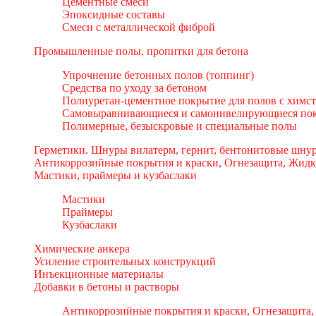
Цементные смеси
Эпоксидные составы
Смеси с металлической фиброй
Промышленные полы, пропитки для бетона
Упрочнение бетонных полов (топпинг)
Средства по уходу за бетоном
Полиуретан-цементное покрытие для полов с химс
Самовыравнивающиеся и самонивелирующиеся пок
Полимерные, безыскровые и специальные полы
Герметики. Шнуры вилатерм, гернит, бентонитовые шнур
Антикоррозийные покрытия и краски, Огнезащита, Жидк
Мастики, праймеры и кузбаслаки
Мастики
Праймеры
Кузбаслаки
Химические анкера
Усиление строительных конструкций
Инъекционные материалы
Добавки в бетоны и растворы
Антикоррозийные покрытия и краски, Огнезащита,