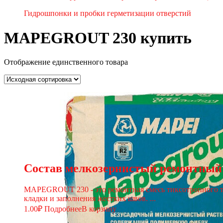
Гидрошпонки и пробки герметизации отверстий
MAPEGROUT 230 купить
Отображение единственного товара
Состав мелкозернистый ремонтный 
MAPEGROUT 230 - это ремонтная смесь тиксотропного ти
кладки и заполнения жестких швов. ...
1.00
₽
Подробнее
В корзину