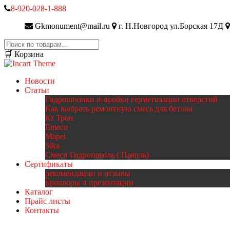
8-920-028-1-888
Gkmonument@mail.ru
г. Н.Новгород ул.Борская 17Д
Искать:
🛒 Корзина
Новости
Статьи
Гидрошпонки и пробки герметизации отверстий
Как выбрать ремонтную смесь для бетона
Кт Трон
Emaco
Mapei
Sika
Смеси Гидропаколь ( Паколь)
Сертификаты
рекомендации и отзывы
Брошюры и презентации
Каталог
Прайс листы
Контакты