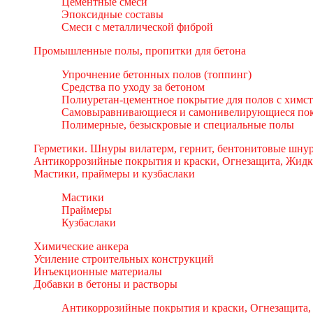
Цементные смеси
Эпоксидные составы
Смеси с металлической фиброй
Промышленные полы, пропитки для бетона
Упрочнение бетонных полов (топпинг)
Средства по уходу за бетоном
Полиуретан-цементное покрытие для полов с химс
Самовыравнивающиеся и самонивелирующиеся пок
Полимерные, безыскровые и специальные полы
Герметики. Шнуры вилатерм, гернит, бентонитовые шнур
Антикоррозийные покрытия и краски, Огнезащита, Жидк
Мастики, праймеры и кузбаслаки
Мастики
Праймеры
Кузбаслаки
Химические анкера
Усиление строительных конструкций
Инъекционные материалы
Добавки в бетоны и растворы
Антикоррозийные покрытия и краски, Огнезащита,