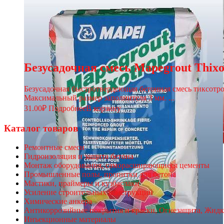
Безусадочная смесь Mapegrout Thixo
Безусадочная быстротвердеющая бетонная смесь тиксотр
Максимальный размер заполнителя 3 мм. ...
31.00
₽
Подробнее
В корзину
Каталог товаров
Ремонтные смеси
Гидроизоляция и защита бетона
Монтаж оборудования, саморасширяющиеся цементы
Промышленные полы, пропитки для бетона
Мастики, праймеры и кузбаслаки
Усиление строительных конструкций
Химические анкера
Антикоррозийные покрытия и краски, Огнезащита, Жидк
Инъекционные материалы