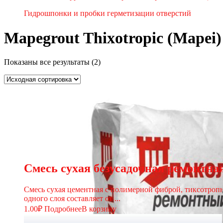
Гидрошпонки и пробки герметизации отверстий
Mapegrout Thixotropic (Mapei)
Показаны все результаты (2)
Смесь сухая безусадочная ремонтн
Смесь сухая цементная с полимерной фиброй, тиксотропн
одного слоя составляет от ...
1.00
₽
Подробнее
В корзину