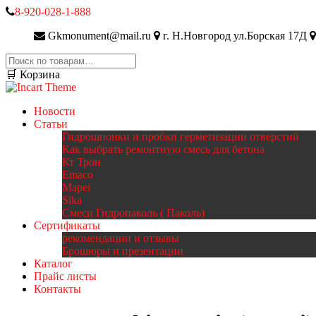
8-920-028-1-888
Gkmonument@mail.ru
г. Н.Новгород ул.Борская 17Д
Искать:
🛒 Корзина
Новости
Статьи
Гидрошпонки и пробки герметизации отверстий
Как выбрать ремонтную смесь для бетона
Кт Трон
Emaco
Mapei
Sika
Смеси Гидропаколь ( Паколь)
Сертификаты
рекомендации и отзывы
Брошюры и презентации
Каталог
Прайс листы
Контакты