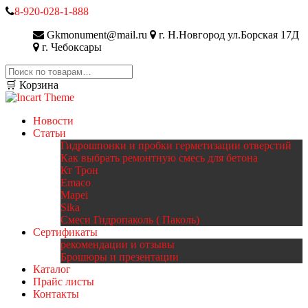
8-920-028-1-888
Gkmonument@mail.ru
г. Н.Новгород ул.Борская 17Д
г. Чебоксары
Искать:
🛒 Корзина
Новости
Статьи
Гидрошпонки и пробки герметизации отверстий
Как выбрать ремонтную смесь для бетона
Кт Трон
Emaco
Mapei
Sika
Смеси Гидропаколь ( Паколь)
Сертификаты
рекомендации и отзывы
Брошюры и презентации
Каталог
Прайс листы
Контакты