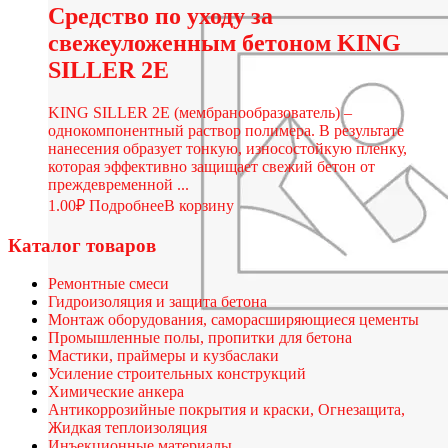
Средство по уходу за
свежеуложенным бетоном KING
SILLER 2E
KING SILLER 2E (мембранообразователь) –
однокомпонентный раствор полимера. В результате
нанесения образует тонкую, износостойкую пленку,
которая эффективно защищает свежий бетон от
преждевременной ...
1.00
₽
Подробнее
В корзину
Каталог товаров
Ремонтные смеси
Гидроизоляция и защита бетона
Монтаж оборудования, саморасширяющиеся цементы
Промышленные полы, пропитки для бетона
Мастики, праймеры и кузбаслаки
Усиление строительных конструкций
Химические анкера
Антикоррозийные покрытия и краски, Огнезащита,
Жидкая теплоизоляция
Инъекционные материалы