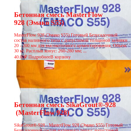
Бетонная смесь MasterFlow
928 (Эмако S55)
MasterFlow 928 (Эмако S55) Готовый Безусадочный
состав наливного типа с допустимой толщиной заливки
20 - 200 мм для высокоточного цементирования. Объем:
30 кг. Расплыв конус: 260-280 мм; ...
40.00
₽
Подробнее
В корзину
Бетонная смесь SikaGrout®-928
(MasterFlow 928)
SikaGrout®-928 - MasterFlow 928 (Эмако S55) Готовый
Безусадочный состав наливного типа с допустимой