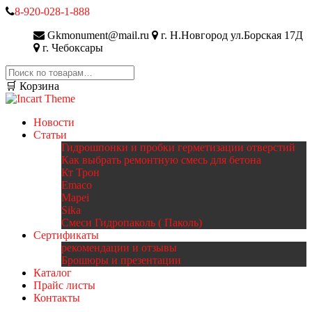
8-920-028-1-888
Gkmonument@mail.ru
г. Н.Новгород ул.Борская 17Д
г. Чебоксары
Искать:
🛒 Корзина
Новости
Статьи
Гидрошпонки и пробки герметизации отверстий
Как выбрать ремонтную смесь для бетона
Кт Трон
Emaco
Mapei
Sika
Смеси Гидропаколь ( Паколь)
Сертификаты
рекомендации и отзывы
Брошюры и презентации
Каталог
Прайс листы
Контакты