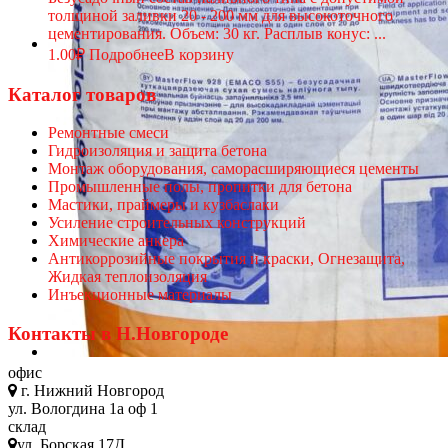
толщиной заливки 20 - 200 мм для высокоточного
цементирования. Объем: 30 кг. Расплыв конус: ...
1.00
₽
Подробнее
В корзину
Каталог товаров
Ремонтные смеси
Гидроизоляция и защита бетона
Монтаж оборудования, саморасширяющиеся цементы
Промышленные полы, пропитки для бетона
Мастики, праймеры и кузбаслаки
Усиление строительных конструкций
Химические анкера
Антикоррозийные покрытия и краски, Огнезащита,
Жидкая теплоизоляция
Инъекционные материалы
Контакты в Н.Новгороде
офис
г. Нижний Новгород
ул. Вологдина 1а оф 1
склад
ул. Борская 17Д