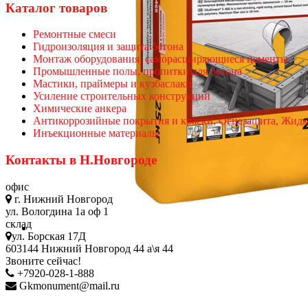
Каталог товаров
Ремонтные смеси
Гидроизоляция и защита бетона
Монтаж оборудования, саморасширяющиеся цементы
Промышленные полы, пропитки для бетона
Мастики, праймеры и кузбаслаки
Усиление строительных конструкций
Химические анкера
Антикоррозийные покрытия и краски, Огнезащита, Жидк
Инъекционные материалы
Контакты в Н.Новгороде
офис
г. Нижний Новгород
ул. Вологдина 1а оф 1
склад
ул. Борская 17Д
603144 Нижний Новгород 44 а\я 44
Звоните сейчас!
+7920-028-1-888
Gkmonument@mail.ru