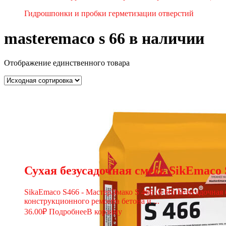
Гидрошпонки и пробки герметизации отверстий
masteremaco s 66 в наличии
Отображение единственного товара
Сухая безусадочная смесь SikEmaco 
SikaEmaco S466 - МастерЭмако S 466 (S 66) Безусадочна
конструкционного ремонта бетона и ...
36.00
₽
Подробнее
В корзину