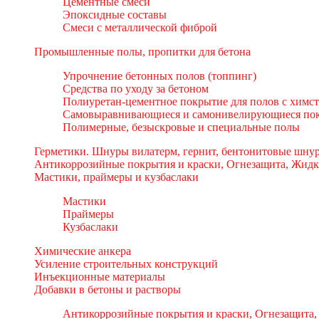
Цементные смеси
Эпоксидные составы
Смеси с металлической фиброй
Промышленные полы, пропитки для бетона
Упрочнение бетонных полов (топпинг)
Средства по уходу за бетоном
Полиуретан-цементное покрытие для полов с химс
Самовыравнивающиеся и самонивелирующиеся пок
Полимерные, безыскровые и специальные полы
Герметики. Шнуры вилатерм, гернит, бентонитовые шнур
Антикоррозийные покрытия и краски, Огнезащита, Жидк
Мастики, праймеры и кузбаслаки
Мастики
Праймеры
Кузбаслаки
Химические анкера
Усиление строительных конструкций
Инъекционные материалы
Добавки в бетоны и растворы
Антикоррозийные покрытия и краски, Огнезащита,