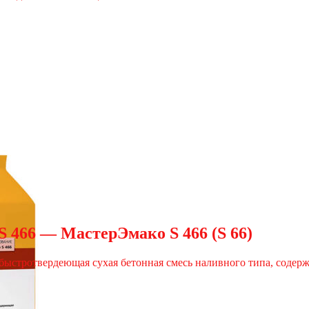
S 466 — МастерЭмако S 466 (S 66)
я быстротвердеющая сухая бетонная смесь наливного типа, соде