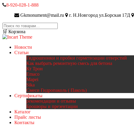
8-920-028-1-888
Gkmonument@mail.ru
г. Н.Новгород ул.Борская 17Д
Искать:
🛒 Корзина
Новости
Статьи
Гидрошпонки и пробки герметизации отверстий
Как выбрать ремонтную смесь для бетона
Кт Трон
Emaco
Mapei
Sika
Смеси Гидропаколь ( Паколь)
Сертификаты
рекомендации и отзывы
Брошюры и презентации
Каталог
Прайс листы
Контакты