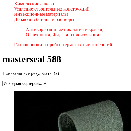
Химические анкера
Усиление строительных конструкций
Инъекционные материалы
Добавки в бетоны и растворы
Антикоррозийные покрытия и краски,
Огнезащита, Жидкая теплоизоляция
Гидрошпонки и пробки герметизации отверстий
masterseal 588
Показаны все результаты (2)