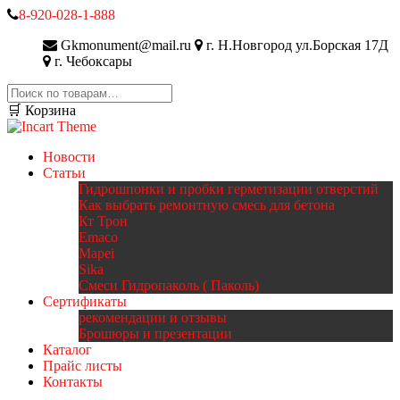
8-920-028-1-888
Gkmonument@mail.ru
г. Н.Новгород ул.Борская 17Д
г. Чебоксары
Искать:
🛒 Корзина
Новости
Статьи
Гидрошпонки и пробки герметизации отверстий
Как выбрать ремонтную смесь для бетона
Кт Трон
Emaco
Mapei
Sika
Смеси Гидропаколь ( Паколь)
Сертификаты
рекомендации и отзывы
Брошюры и презентации
Каталог
Прайс листы
Контакты