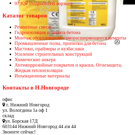
97.82
₽
Подробнее
В корзину
Каталог товаров
Ремонтные смеси
Гидроизоляция и защита бетона
Монтаж оборудования, саморасширяющиеся цементы
Промышленные полы, пропитки для бетона
Мастики, праймеры и кузбаслаки
Усиление строительных конструкций
Химические анкера
Антикоррозийные покрытия и краски, Огнезащита,
Жидкая теплоизоляция
Инъекционные материалы
Контакты в Н.Новгороде
офис
г. Нижний Новгород
ул. Вологдина 1а оф 1
склад
ул. Борская 17Д
603144 Нижний Новгород 44 а\я 44
Звоните сейчас!