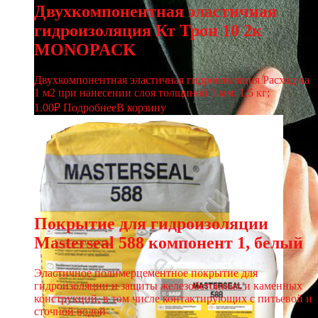
Двухкомпонентная эластичная
гидроизоляция Кт Трон 10 2к
MONOPACK
Двухкомпонентная эластичная гидроизоляция Расход на
1 м2 при нанесении слоя толщиной 1 мм: 1,5 кг;
1.00
₽
Подробнее
В корзину
Покрытие для гидроизоляции
Masterseal 588 компонент 1, белый
Эластичное полимерцементное покрытие для
гидроизоляции и защиты железобетонных и каменных
конструкций, в том числе контактирующих с питьевой и
сточной водой