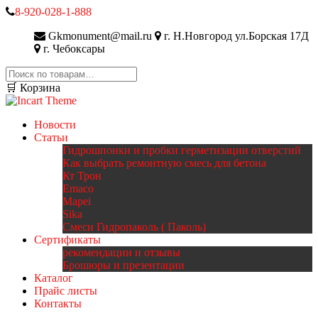
8-920-028-1-888
Gkmonument@mail.ru
г. Н.Новгород ул.Борская 17Д
г. Чебоксары
Искать:
🛒 Корзина
Новости
Статьи
Гидрошпонки и пробки герметизации отверстий
Как выбрать ремонтную смесь для бетона
Кт Трон
Emaco
Mapei
Sika
Смеси Гидропаколь ( Паколь)
Сертификаты
рекомендации и отзывы
Брошюры и презентации
Каталог
Прайс листы
Контакты