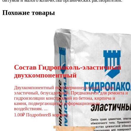
битумов и малого количества органических растворителей.
Похожие товары
Состав Гидропаколь-эластичный
двухкомпонентный
Двухкомпонентный полимерминеральный состав,
эластичный, безусадочный. Предназначен для ремонта и
гидроизоляции конструкций из бетона, кирпича и
камня, подвергающихся деформационным
воздействиям. ...
1.00
₽
Подробнее
В корзину