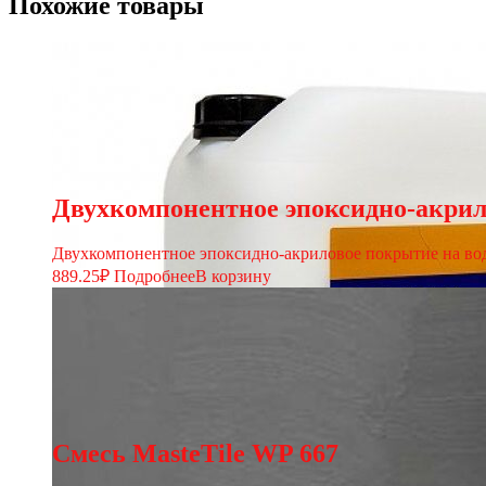
Похожие товары
Двухкомпонентное эпоксидно-акрило
Двухкомпонентное эпоксидно-акриловое покрытие на вод
889.25
₽
Подробнее
В корзину
Смесь MasteTile WP 667