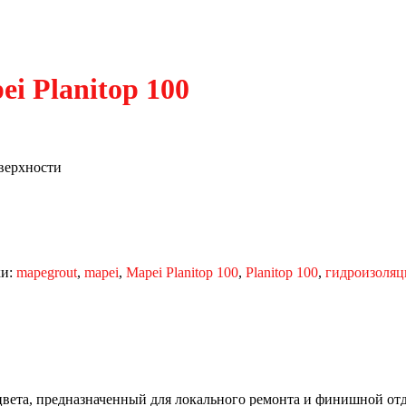
i Planitop 100
верхности
ки:
mapegrout
,
mapei
,
Mapei Planitop 100
,
Planitop 100
,
гидроизоляц
вета, предназначенный для локального ремонта и финишной от