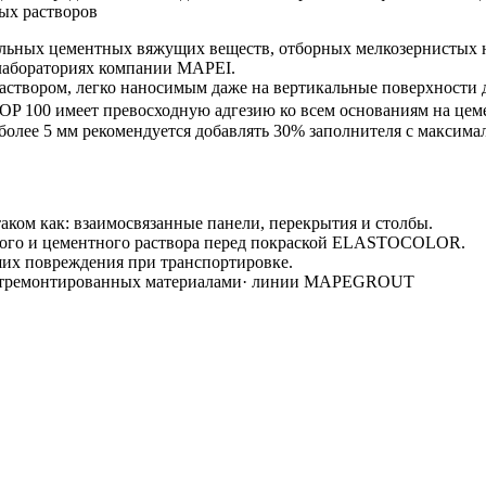
ых растворов
льных цементных вяжущих веществ, отборных мелкозернистых н
 лабораториях компании MAPEI.
створом, легко наносимым даже на вертикальные поверхности д
 100 имеет превосходную адгезию ко всем основаниям на цемен
более 5 мм рекомендуется добавлять 30% заполнителя с максим
аком как: взаимосвязанные панели, перекрытия и столбы.
вого и цементного раствора перед покраской ELASTOCOLOR.
их повреждения при транспортировке.
, отремонтированных материалами· линии MAPEGROUT