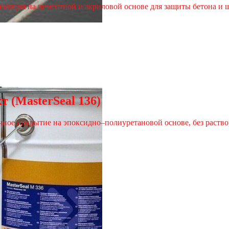
изоляция на цементной и акриловой основе для защиты бетона и 
 (MasterSeal 136)
ое покрытие на эпоксидно–полиуретановой основе, без раствор