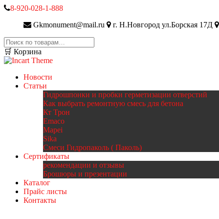
8-920-028-1-888
Gkmonument@mail.ru
г. Н.Новгород ул.Борская 17Д
Искать:
🛒 Корзина
Новости
Статьи
Гидрошпонки и пробки герметизации отверстий
Как выбрать ремонтную смесь для бетона
Кт Трон
Emaco
Mapei
Sika
Смеси Гидропаколь ( Паколь)
Сертификаты
рекомендации и отзывы
Брошюры и презентации
Каталог
Прайс листы
Контакты