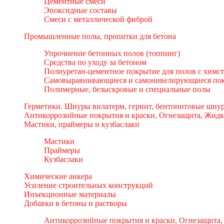
Цементные смеси
Эпоксидные составы
Смеси с металлической фиброй
Промышленные полы, пропитки для бетона
Упрочнение бетонных полов (топпинг)
Средства по уходу за бетоном
Полиуретан-цементное покрытие для полов с химс
Самовыравнивающиеся и самонивелирующиеся пок
Полимерные, безыскровые и специальные полы
Герметики. Шнуры вилатерм, гернит, бентонитовые шнур
Антикоррозийные покрытия и краски, Огнезащита, Жидк
Мастики, праймеры и кузбаслаки
Мастики
Праймеры
Кузбаслаки
Химические анкера
Усиление строительных конструкций
Инъекционные материалы
Добавки в бетоны и растворы
Антикоррозийные покрытия и краски, Огнезащита,