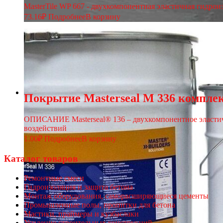
MasterTile WP 667 - двухкомпонентная эластичная гидро
73.16
₽
Подробнее
В корзину
Покрытие Masterseal M 336 комплект
ОПИСАНИЕ Masterseal® 136 – двухкомпонентное эластичн
воздействий
1.00
₽
Подробнее
В корзину
Каталог товаров
Ремонтные смеси
Гидроизоляция и защита бетона
Монтаж оборудования, саморасширяющиеся цементы
Промышленные полы, пропитки для бетона
Мастики, праймеры и кузбаслаки
Усиление строительных конструкций