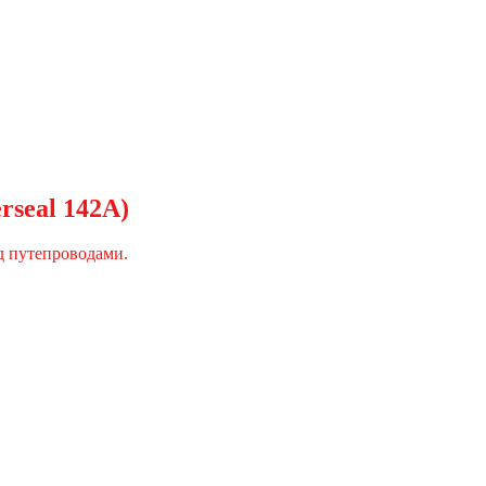
seal 142А)
д путепроводами.