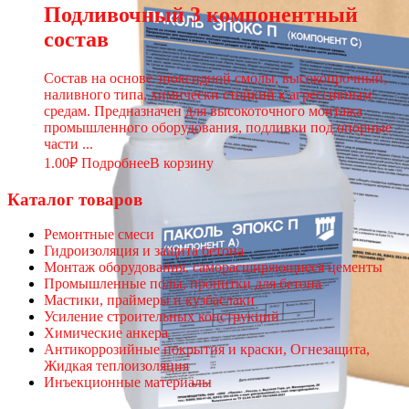
Подливочный 3 компонентный
состав
Состав на основе эпоксидной смолы, высокопрочный,
наливного типа, химически стойкий к агрессивным
средам. Предназначен для высокоточного монтажа
промышленного оборудования, подливки под опорные
части ...
1.00
₽
Подробнее
В корзину
Каталог товаров
Ремонтные смеси
Гидроизоляция и защита бетона
Монтаж оборудования, саморасширяющиеся цементы
Промышленные полы, пропитки для бетона
Мастики, праймеры и кузбаслаки
Усиление строительных конструкций
Химические анкера
Антикоррозийные покрытия и краски, Огнезащита,
Жидкая теплоизоляция
Инъекционные материалы