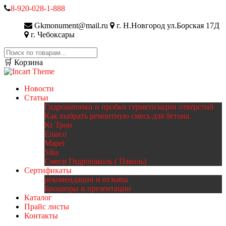
8-920-028-1-888
Gkmonument@mail.ru
г. Н.Новгород ул.Борская 17Д
г. Чебоксары
Искать:
🛒 Корзина
Новости
Статьи
Гидрошпонки и пробки герметизации отверстий
Как выбрать ремонтную смесь для бетона
Кт Трон
Emaco
Mapei
Sika
Смеси Гидропаколь ( Паколь)
Сертификаты
рекомендации и отзывы
Брошюры и презентации
Каталог
Прайс листы
Контакты