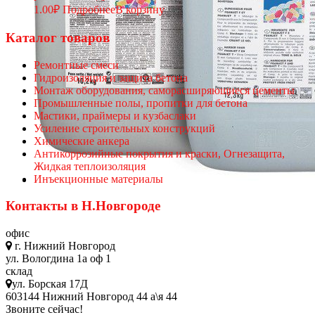
1.00
₽
Подробнее
В корзину
Каталог товаров
Ремонтные смеси
Гидроизоляция и защита бетона
Монтаж оборудования, саморасширяющиеся цементы
Промышленные полы, пропитки для бетона
Мастики, праймеры и кузбаслаки
Усиление строительных конструкций
Химические анкера
Антикоррозийные покрытия и краски, Огнезащита,
Жидкая теплоизоляция
Инъекционные материалы
Контакты в Н.Новгороде
офис
г. Нижний Новгород
ул. Вологдина 1а оф 1
склад
ул. Борская 17Д
603144 Нижний Новгород 44 а\я 44
Звоните сейчас!