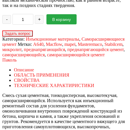
высокой механической прочностью, как в раннем возрасте,
так и на поздних стадиях твердения.
-
+
В корзину
Категории:
Инъекционные материалы
,
Саморасширяющиеся
цемент
Метки:
A640
,
Macflow
,
mapei
,
Masteremaco
,
Stabilcem
,
микролит
,
преднапрягающийся
,
преднапрягающийся цемент
,
саморасширяющийся
,
саморасширяющийся цемент
Паколь
Описание
ОБЛАСТЬ ПРИМЕНЕНИЯ
СВОЙСТВА
ТЕХНИЧЕСКИЕ ХАРАКТИРИСТИКИ
Смесь сухая цементная, тонкодисперсная, высокотекучая,
саморасширяющийся. Используется как инъекционный
ремонтный состав для усиления фундаментов,
омоноличивания внутренних повреждений конструкций из
бетона, кирпича и камня, а также укрепления оснований и
грунтов. Рекомендуется в качестве цементного вяжущего для
приготовления самоуплотняющихся, высокопрочных,