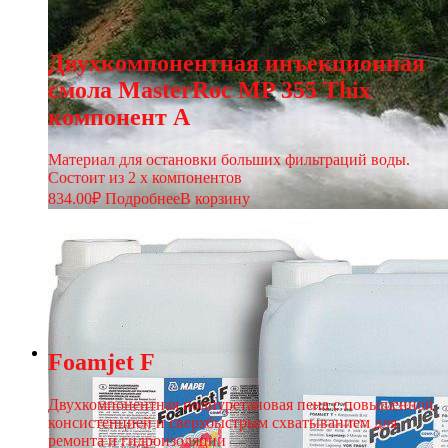
Двухкомпонентная инъекционная
смола MasterRoc MP 355 Thix
компонент А
Материал для остановки больших фильтраций воды.
Состоит из 2 х компонентов
834.00
₽
Подробнее
В корзину
Foamjet F
Двухкомпонентная полиуретановая пена с повышенной
консистенцией и сверхбыстрым схватыванием для
ремонта и гидроизоляции