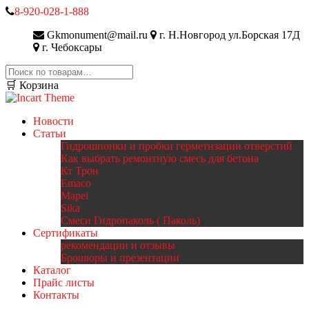
8-920-028-1-888
Gkmonument@mail.ru
г. Н.Новгород ул.Борская 17Д
г. Чебоксары
Искать:
🛒 Корзина
Новости
Статьи
Гидрошпонки и пробки герметизации отверстий
Как выбрать ремонтную смесь для бетона
Кт Трон
Emaco
Mapei
Sika
Смеси Гидропаколь ( Паколь)
Сертификаты
рекомендации и отзывы
Брошюры и презентации
Каталог
Прайс листы
Контакты