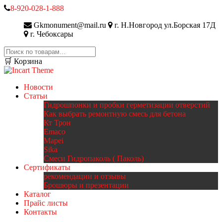
8-920-028-1-888
Gkmonument@mail.ru
г. Н.Новгород ул.Борская 17Д
г. Чебоксары
Искать:
🛒 Корзина
Новости
Статьи
Гидрошпонки и пробки герметизации отверстий
Как выбрать ремонтную смесь для бетона
Кт Трон
Emaco
Mapei
Sika
Смеси Гидропаколь ( Паколь)
Сертификаты
рекомендации и отзывы
Брошюры и презентации
Каталог
Прайс листы
Контакты