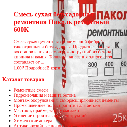
Смесь сухая безусадочная
ремонтная Паколь ремонтный
600К
Смесь сухая цементная с полимерной фиброй,
тиксотропная и безусадочная. Предназначена для
восстановления и ремонта конструкций из бетона,
кирпича и камня. Толщина нанесения одного слоя
составляет от ...
1.00
₽
Подробнее
В корзину
Каталог товаров
Ремонтные смеси
Гидроизоляция и защита бетона
Монтаж оборудования, саморасширяющиеся цементы
Промышленные полы, пропитки для бетона
Мастики, праймеры и кузбаслаки
Усиление строительных конструкций
Химические анкера
Антикоррозийные покрытия и краски, Огнезащита,