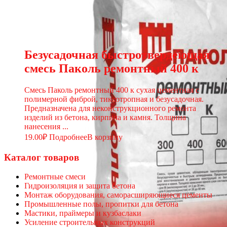
Безусадочная быстротвердеющая
смесь Паколь ремонтный 400 к
Смесь Паколь ремонтный 400 к сухая цементная с
полимерной фиброй, тиксотропная и безусадочная.
Предназначена для неконструкционного ремонта
изделий из бетона, кирпича и камня. Толщина
нанесения ...
19.00
₽
Подробнее
В корзину
Каталог товаров
Ремонтные смеси
Гидроизоляция и защита бетона
Монтаж оборудования, саморасширяющиеся цементы
Промышленные полы, пропитки для бетона
Мастики, праймеры и кузбаслаки
Усиление строительных конструкций