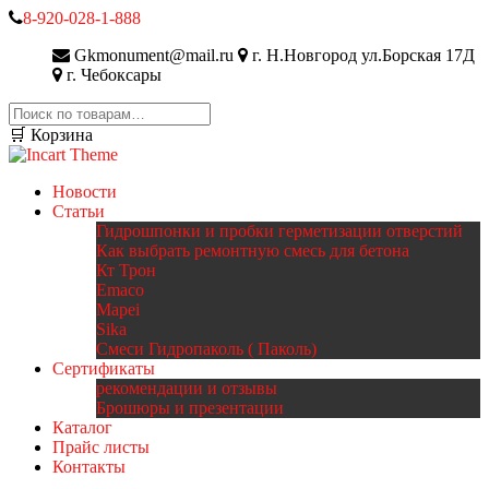
8-920-028-1-888
Gkmonument@mail.ru
г. Н.Новгород ул.Борская 17Д
г. Чебоксары
Искать:
🛒 Корзина
Новости
Статьи
Гидрошпонки и пробки герметизации отверстий
Как выбрать ремонтную смесь для бетона
Кт Трон
Emaco
Mapei
Sika
Смеси Гидропаколь ( Паколь)
Сертификаты
рекомендации и отзывы
Брошюры и презентации
Каталог
Прайс листы
Контакты