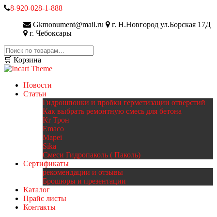
8-920-028-1-888
Gkmonument@mail.ru
г. Н.Новгород ул.Борская 17Д
г. Чебоксары
Искать:
🛒 Корзина
Новости
Статьи
Гидрошпонки и пробки герметизации отверстий
Как выбрать ремонтную смесь для бетона
Кт Трон
Emaco
Mapei
Sika
Смеси Гидропаколь ( Паколь)
Сертификаты
рекомендации и отзывы
Брошюры и презентации
Каталог
Прайс листы
Контакты