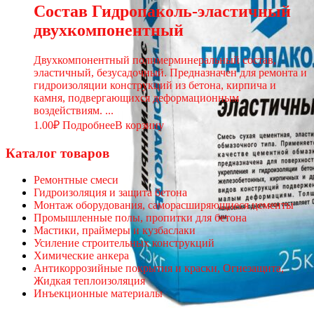
Состав Гидропаколь-эластичный
двухкомпонентный
Двухкомпонентный полимерминеральный состав,
эластичный, безусадочный. Предназначен для ремонта и
гидроизоляции конструкций из бетона, кирпича и
камня, подвергающихся деформационным
воздействиям. ...
1.00
₽
Подробнее
В корзину
Каталог товаров
Ремонтные смеси
Гидроизоляция и защита бетона
Монтаж оборудования, саморасширяющиеся цементы
Промышленные полы, пропитки для бетона
Мастики, праймеры и кузбаслаки
Усиление строительных конструкций
Химические анкера
Антикоррозийные покрытия и краски, Огнезащита,
Жидкая теплоизоляция
Инъекционные материалы