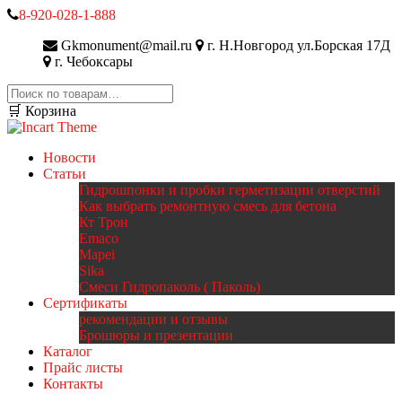
8-920-028-1-888
Gkmonument@mail.ru
г. Н.Новгород ул.Борская 17Д
г. Чебоксары
Искать:
🛒 Корзина
Новости
Статьи
Гидрошпонки и пробки герметизации отверстий
Как выбрать ремонтную смесь для бетона
Кт Трон
Emaco
Mapei
Sika
Смеси Гидропаколь ( Паколь)
Сертификаты
рекомендации и отзывы
Брошюры и презентации
Каталог
Прайс листы
Контакты