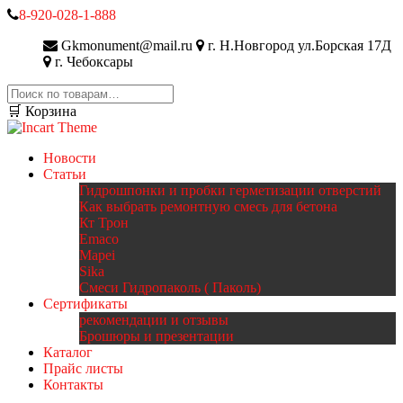
8-920-028-1-888
Gkmonument@mail.ru
г. Н.Новгород ул.Борская 17Д
г. Чебоксары
Искать:
🛒 Корзина
Новости
Статьи
Гидрошпонки и пробки герметизации отверстий
Как выбрать ремонтную смесь для бетона
Кт Трон
Emaco
Mapei
Sika
Смеси Гидропаколь ( Паколь)
Сертификаты
рекомендации и отзывы
Брошюры и презентации
Каталог
Прайс листы
Контакты