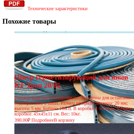
Технические характеристики
Похожие товары
Шнур герметизирующий для швов
КТ Трон 20/05
Готовое изделие из гидрофильной резины для остановки
водопритоков в швах. Размер профиля: ширина: 20 мм;
высота: 5 мм. Бобина 10м.п. В коробке 4 бобины. Размер
коробки: 45х45х11 см. Вес: 10кг.
390.00
₽
Подробнее
В корзину