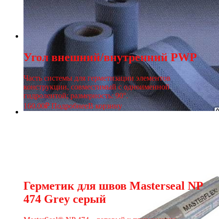
Угол внешний/внутренний PWP
Часть системы для герметизации элементов
конструкции, совместимый с одноименной
гидролентой; размерность: 90°.
160.00
₽
Подробнее
В корзину
Герметик для швов Masterseal NP
474 Grey серый