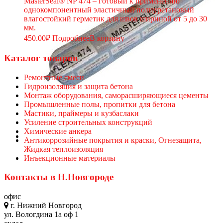
MasterSeal® NP 474 – готовый к применению
однокомпонентный эластичный полиуретановый
влагостойкий герметик для швов шириной от 5 до 30
мм.
450.00
₽
Подробнее
В корзину
Каталог товаров
Ремонтные смеси
Гидроизоляция и защита бетона
Монтаж оборудования, саморасширяющиеся цементы
Промышленные полы, пропитки для бетона
Мастики, праймеры и кузбаслаки
Усиление строительных конструкций
Химические анкера
Антикоррозийные покрытия и краски, Огнезащита,
Жидкая теплоизоляция
Инъекционные материалы
Контакты в Н.Новгороде
офис
г. Нижний Новгород
ул. Вологдина 1а оф 1