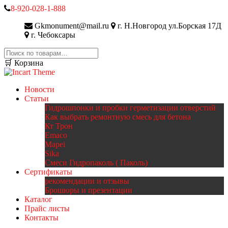
8-920-028-1-888
Gkmonument@mail.ru
г. Н.Новгород ул.Борская 17Д
г. Чебоксары
Искать:
🛒 Корзина
Новости
Статьи
Гидрошпонки и пробки герметизации отверстий
Как выбрать ремонтную смесь для бетона
Кт Трон
Emaco
Mapei
Sika
Смеси Гидропаколь ( Паколь)
Сертификаты
рекомендации и отзывы
Брошюры и презентации
Каталог
Прайс листы
Контакты