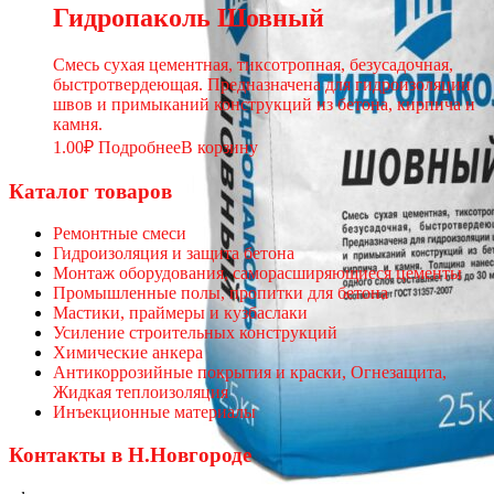
Гидропаколь Шовный
Смесь сухая цементная, тиксотропная, безусадочная,
быстротвердеющая. Предназначена для гидроизоляции
швов и примыканий конструкций из бетона, кирпича и
камня.
1.00
₽
Подробнее
В корзину
Каталог товаров
Ремонтные смеси
Гидроизоляция и защита бетона
Монтаж оборудования, саморасширяющиеся цементы
Промышленные полы, пропитки для бетона
Мастики, праймеры и кузбаслаки
Усиление строительных конструкций
Химические анкера
Антикоррозийные покрытия и краски, Огнезащита,
Жидкая теплоизоляция
Инъекционные материалы
Контакты в Н.Новгороде