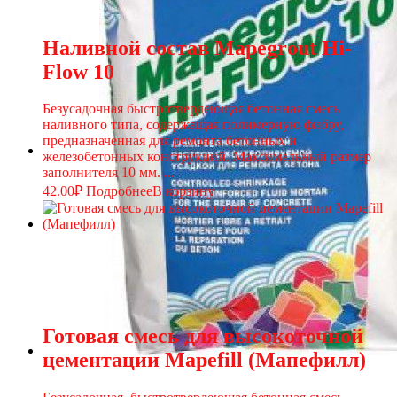
Наливной состав Mapegrout Hi-
Flow 10
Безусадочная быстротвердеющая бетонная смесь
наливного типа, содержащая полимерную фибру,
предназначенная для ремонта бетонных и
железобетонных конструкций. Максимальный размер
заполнителя 10 мм. ...
42.00
₽
Подробнее
В корзину
Готовая смесь для высокоточной
цементации Mapefill (Мапефилл)