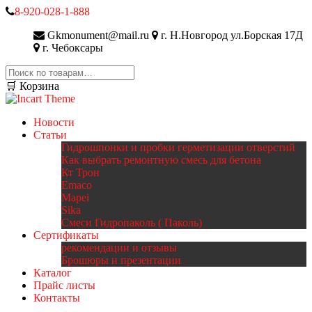
8-920-028-1-888
Gkmonument@mail.ru
г. Н.Новгород ул.Борская 17Д
г. Чебоксары
Искать:
🛒 Корзина
Новости
Статьи
Гидрошпонки и пробки герметизации отверстий
Как выбрать ремонтную смесь для бетона
Кт Трон
Emaco
Mapei
Sika
Смеси Гидропаколь ( Паколь)
Сертификаты
рекомендации и отзывы
Брошюры и презентации
Каталог
Прайс листы
Контакты