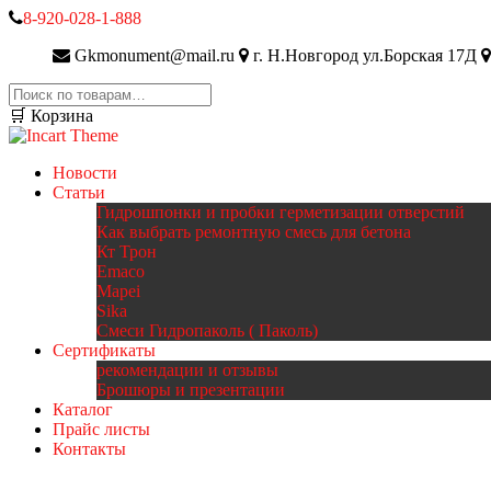
8-920-028-1-888
Gkmonument@mail.ru
г. Н.Новгород ул.Борская 17Д
Искать:
🛒 Корзина
Новости
Статьи
Гидрошпонки и пробки герметизации отверстий
Как выбрать ремонтную смесь для бетона
Кт Трон
Emaco
Mapei
Sika
Смеси Гидропаколь ( Паколь)
Сертификаты
рекомендации и отзывы
Брошюры и презентации
Каталог
Прайс листы
Контакты