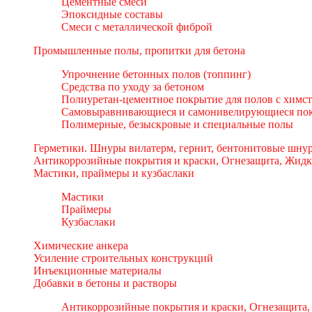
Цементные смеси
Эпоксидные составы
Смеси с металлической фиброй
Промышленные полы, пропитки для бетона
Упрочнение бетонных полов (топпинг)
Средства по уходу за бетоном
Полиуретан-цементное покрытие для полов с химс
Самовыравнивающиеся и самонивелирующиеся пок
Полимерные, безыскровые и специальные полы
Герметики. Шнуры вилатерм, гернит, бентонитовые шнур
Антикоррозийные покрытия и краски, Огнезащита, Жидк
Мастики, праймеры и кузбаслаки
Мастики
Праймеры
Кузбаслаки
Химические анкера
Усиление строительных конструкций
Инъекционные материалы
Добавки в бетоны и растворы
Антикоррозийные покрытия и краски, Огнезащита,