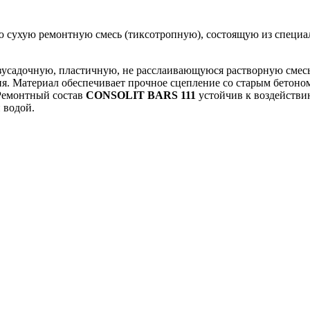
 сухую ремонтную смесь (тиксотропную), состоящую из специа
безусадочную, пластичную, не расслаивающуюся растворную сме
я. Материал обеспечивает прочное сцепление со старым бетоно
 Ремонтный состав
CONSOLIT BARS 111
устойчив к воздействи
 водой.