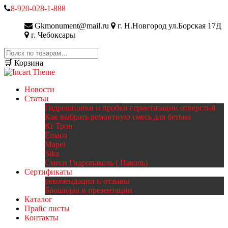
8-920-028-1-888
Gkmonument@mail.ru
г. Н.Новгород ул.Борская 17Д
г. Чебоксары
Искать:
🛒 Корзина
Новости
Статьи
Гидрошпонки и пробки герметизации отверстий
Как выбрать ремонтную смесь для бетона
Кт Трон
Emaco
Mapei
Sika
Смеси Гидропаколь ( Паколь)
Сертификаты
рекомендации и отзывы
Брошюры и презентации
Каталог
Прайс листы
Контакты