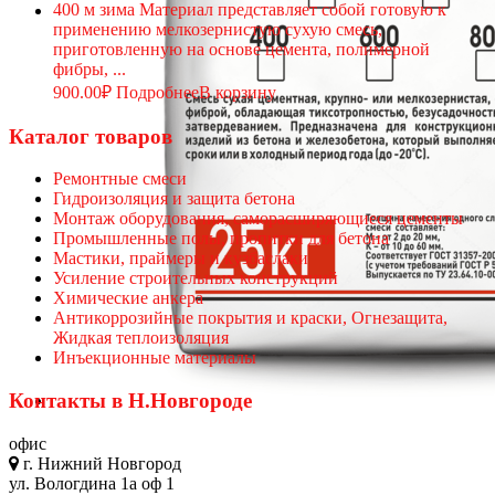
400 м зима Материал представляет собой готовую к
применению мелкозернистую сухую смесь,
приготовленную на основе цемента, полимерной
фибры, ...
900.00
₽
Подробнее
В корзину
Каталог товаров
Ремонтные смеси
Гидроизоляция и защита бетона
Монтаж оборудования, саморасширяющиеся цементы
Промышленные полы, пропитки для бетона
Мастики, праймеры и кузбаслаки
Усиление строительных конструкций
Химические анкера
Антикоррозийные покрытия и краски, Огнезащита,
Жидкая теплоизоляция
Инъекционные материалы
Контакты в Н.Новгороде
офис
г. Нижний Новгород
ул. Вологдина 1а оф 1