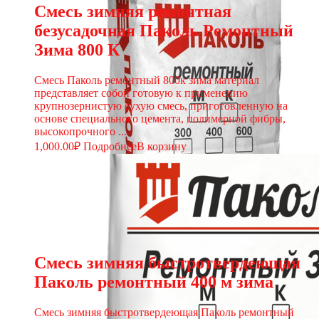
Смесь зимняя ремонтная
безусадочная Паколь Ремонтный
Зима 800 К
Смесь Паколь ремонтный 800к зима материал
представляет собой готовую к применению
крупнозернистую сухую смесь, приготовленную на
основе специального цемента, полимерной фибры,
высокопрочного ...
1,000.00
₽
Подробнее
В корзину
Смесь зимняя быстротвердеющая
Паколь ремонтный 400 м зима
Смесь зимняя быстротвердеющая Паколь ремонтный