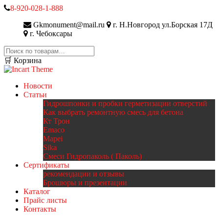
8-920-028-1-888
Gkmonument@mail.ru
г. Н.Новгород ул.Борская 17Д
г. Чебоксары
Искать:
🛒 Корзина
Новости
Статьи
Гидрошпонки и пробки герметизации отверстий
Как выбрать ремонтную смесь для бетона
Кт Трон
Emaco
Mapei
Sika
Смеси Гидропаколь ( Паколь)
Сертификаты
рекомендации и отзывы
Брошюры и презентации
Каталог
Прайс листы
Контакты