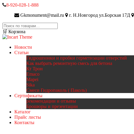
8-920-028-1-888
Gkmonument@mail.ru
г. Н.Новгород ул.Борская 17Д
Искать:
🛒 Корзина
Новости
Статьи
Гидрошпонки и пробки герметизации отверстий
Как выбрать ремонтную смесь для бетона
Кт Трон
Emaco
Mapei
Sika
Смеси Гидропаколь ( Паколь)
Сертификаты
рекомендации и отзывы
Брошюры и презентации
Каталог
Прайс листы
Контакты