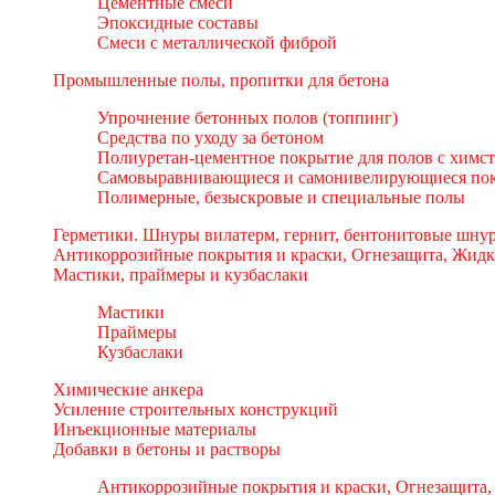
Цементные смеси
Эпоксидные составы
Смеси с металлической фиброй
Промышленные полы, пропитки для бетона
Упрочнение бетонных полов (топпинг)
Средства по уходу за бетоном
Полиуретан-цементное покрытие для полов с химс
Самовыравнивающиеся и самонивелирующиеся пок
Полимерные, безыскровые и специальные полы
Герметики. Шнуры вилатерм, гернит, бентонитовые шнур
Антикоррозийные покрытия и краски, Огнезащита, Жидк
Мастики, праймеры и кузбаслаки
Мастики
Праймеры
Кузбаслаки
Химические анкера
Усиление строительных конструкций
Инъекционные материалы
Добавки в бетоны и растворы
Антикоррозийные покрытия и краски, Огнезащита,