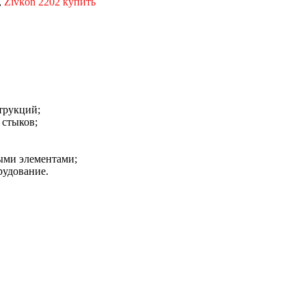
,
Zivkon 2202 купить
трукций;
 стыков;
ыми элементами;
рудование.