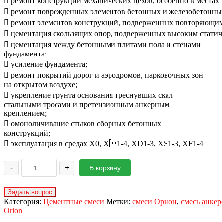
 ремонт конструкций механических цехов, особенно в местах в
 ремонт поврежденных элементов бетонных и железобетонны
 ремонт элементов конструкций, подверженных повторяющим
 цементация скользящих опор, подверженных высоким статич
 цементация между бетонными плитами пола и стенами
фундамента;
 усиление фундамента;
 ремонт покрытий дорог и аэродромов, парковочных зон
на открытом воздухе;
 укрепление грунта основания треснувших скал
стальными тросами и претензионным анкерным
креплением;
 омоноличивание стыков сборных бетонных
конструкций;
 эксплуатация в средах X0, X1-4, XD1-3, XS1-3, XF1-4
-
+
В корзину
Категория:
Цементные смеси
Метки:
смеси Орион
,
смесь анке
Orion