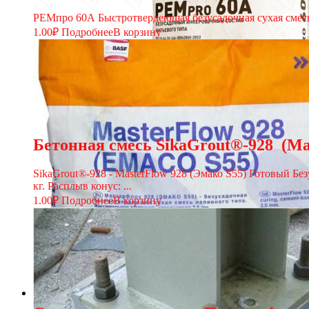
РЕМпро 60А Быстротвердеющая безусадочная сухая смесь
1.00
₽
Подробнее
В корзину
Бетонная смесь SikaGrout®-928 (Ma
SikaGrout®-928 - MasterFlow 928 (Эмако S55) Готовый Б
кг. Расплыв конус: ...
1.00
₽
Подробнее
В корзину