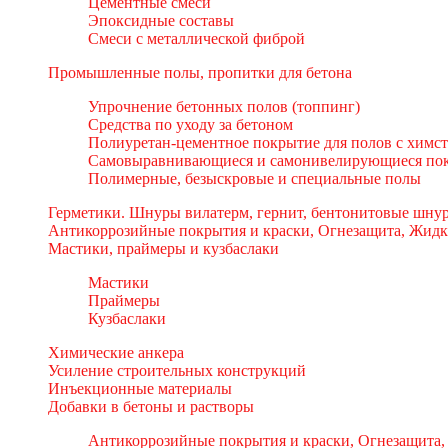
Цементные смеси
Эпоксидные составы
Смеси с металлической фиброй
Промышленные полы, пропитки для бетона
Упрочнение бетонных полов (топпинг)
Средства по уходу за бетоном
Полиуретан-цементное покрытие для полов с химс
Самовыравнивающиеся и самонивелирующиеся пок
Полимерные, безыскровые и специальные полы
Герметики. Шнуры вилатерм, гернит, бентонитовые шнур
Антикоррозийные покрытия и краски, Огнезащита, Жидк
Мастики, праймеры и кузбаслаки
Мастики
Праймеры
Кузбаслаки
Химические анкера
Усиление строительных конструкций
Инъекционные материалы
Добавки в бетоны и растворы
Антикоррозийные покрытия и краски, Огнезащита,