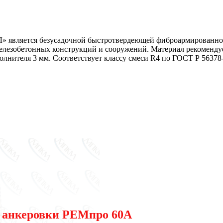
яется безусадочной быстротвердеющей фиброармированной с
елезобетонных конструкций и сооружений. Материал рекоменду
олнителя 3 мм. Соответствует классу смеси R4 по ГОСТ Р 56378
я анкеровки РЕМпро 60А