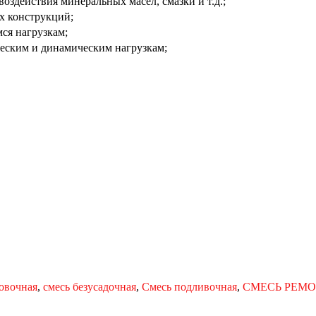
оздействия минеральных масел, смазки и т.д.;
х конструкций;
ся нагрузкам;
еским и динамическим нагрузкам;
ровочная
,
смесь безусадочная
,
Смесь подливочная
,
СМЕСЬ РЕМО