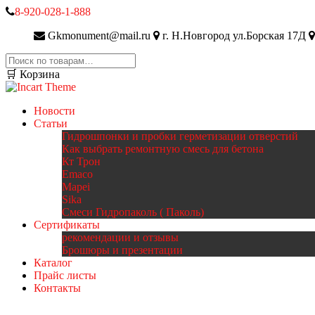
8-920-028-1-888
Gkmonument@mail.ru
г. Н.Новгород ул.Борская 17Д
Искать:
🛒 Корзина
Новости
Статьи
Гидрошпонки и пробки герметизации отверстий
Как выбрать ремонтную смесь для бетона
Кт Трон
Emaco
Mapei
Sika
Смеси Гидропаколь ( Паколь)
Сертификаты
рекомендации и отзывы
Брошюры и презентации
Каталог
Прайс листы
Контакты