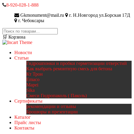
8-920-028-1-888
Gkmonument@mail.ru
г. Н.Новгород ул.Борская 17Д
г. Чебоксары
Искать:
🛒 Корзина
Новости
Статьи
Гидрошпонки и пробки герметизации отверстий
Как выбрать ремонтную смесь для бетона
Кт Трон
Emaco
Mapei
Sika
Смеси Гидропаколь ( Паколь)
Сертификаты
рекомендации и отзывы
Брошюры и презентации
Каталог
Прайс листы
Контакты