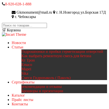
8-920-028-1-888
Gkmonument@mail.ru
г. Н.Новгород ул.Борская 17Д
г. Чебоксары
Искать:
🛒 Корзина
Новости
Статьи
Гидрошпонки и пробки герметизации отверстий
Как выбрать ремонтную смесь для бетона
Кт Трон
Emaco
Mapei
Sika
Смеси Гидропаколь ( Паколь)
Сертификаты
рекомендации и отзывы
Брошюры и презентации
Каталог
Прайс листы
Контакты