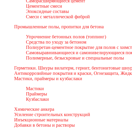
Саморасширяющиеся цемент
Цементные смеси
Эпоксидные составы
Смеси с металлической фиброй
Промышленные полы, пропитки для бетона
Упрочнение бетонных полов (топпинг)
Средства по уходу за бетоном
Полиуретан-цементное покрытие для полов с химс
Самовыравнивающиеся и самонивелирующиеся пок
Полимерные, безыскровые и специальные полы
Герметики. Шнуры вилатерм, гернит, бентонитовые шнур
Антикоррозийные покрытия и краски, Огнезащита, Жидк
Мастики, праймеры и кузбаслаки
Мастики
Праймеры
Кузбаслаки
Химические анкера
Усиление строительных конструкций
Инъекционные материалы
Добавки в бетоны и растворы