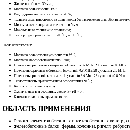
Жизнеспособность:30 мин;
Марка по подвижности: Пк2;
Водоудерживающая способность: 98 %;
Толщина слоя, наносимого за один проход без применения опалубки на поверхн
Минимальная толщина нанесения: min 5 мм;
Максимальная толщина:не ограничена;
Температура применения: от -10 ˚С до +10 ˚С;
После отверждения:
Марка по водонепроницаемости: min W12;
Марка по морозостойкости: min F300;
Прочность при сжатии в возрасте: 24 часа:min 32 МПа; 28 суток:min 40 МПа;
Прочность сцепления с бетоном: 1сутки:min 0,8 МПа; 28 суток:min 2,5 МПа;
Прочность при изгибе в возрасте: 1сутки:min 3,0 Мпа; 28 суток:min 9,0 Мпа;
Теплостойкость, при постоянном воздействии:120 ˚С;
Контакт с питьевой водой: да;
Эксплуатация в агрессивных cредах:5< pH <14.
Климатические зоны применения:все.
ОБЛАСТЬ ПРИМЕНЕНИЯ
Ремонт элементов бетонных и железобетонных конструк
железобетонные балки, фермы, колонны, ригеля, ребрист