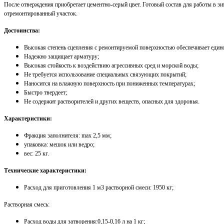
После отверждения приобретает цементно-серый цвет. Готовый состав для работы в зим
отремонтированный участок.
Достоинства:
Высокая степень сцепления с ремонтируемой поверхностью обеспечивает едино
Надежно защищает арматуру;
Высокая стойкость к воздействию агрессивных сред и морской воды;
Не требуется использование специальных связующих покрытий;
Наносится на влажную поверхность при пониженных температурах;
Быстро твердеет;
Не содержит растворителей и других веществ, опасных для здоровья.
Характеристики:
Фракция заполнителя: max 2,5 мм;
упаковка: мешок или ведро;
вес: 25 кг.
Технические характеристики:
Расход для приготовления 1 м3 растворной смеси: 1950 кг;
Растворная смесь:
Расход воды для затворения:0,15-0,16 л на 1 кг;