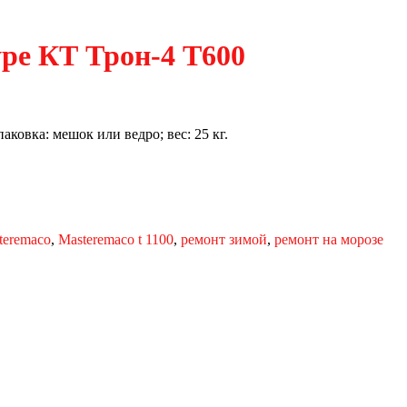
уре КТ Трон-4 Т600
ковка: мешок или ведро; вес: 25 кг.
teremaco
,
Masteremaco t 1100
,
ремонт зимой
,
ремонт на морозе