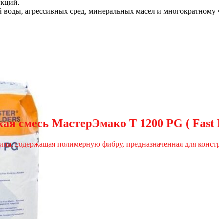
укций.
 воды, агрессивных сред, минеральных масел и многократному
ая смесь МастерЭмако T 1200 PG ( Fast 
ипа, содержащая полимерную фибру, предназначенная для констр