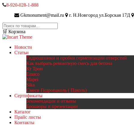
8-920-028-1-888
Gkmonument@mail.ru
г. Н.Новгород ул.Борская 17Д
Искать:
🛒 Корзина
Новости
Статьи
Гидрошпонки и пробки герметизации отверстий
Как выбрать ремонтную смесь для бетона
Кт Трон
Emaco
Mapei
Sika
Смеси Гидропаколь ( Паколь)
Сертификаты
рекомендации и отзывы
Брошюры и презентации
Каталог
Прайс листы
Контакты