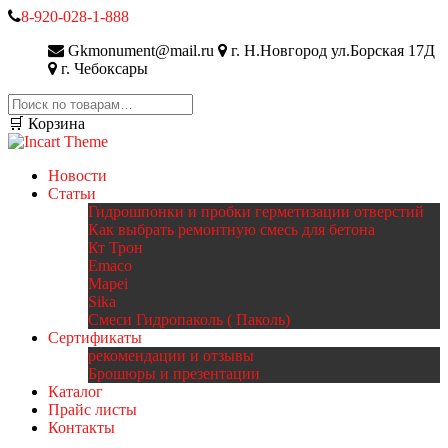
8-920-028-1-888
Gkmonument@mail.ru
г. Н.Новгород ул.Борская 17Д
г. Чебоксары
Искать:
🛒 Корзина
Новости
Статьи
Гидрошпонки и пробки герметизации отверстий
Как выбрать ремонтную смесь для бетона
Кт Трон
Emaco
Mapei
Sika
Смеси Гидропаколь ( Паколь)
Сертификаты
рекомендации и отзывы
Брошюры и презентации
Каталог
Прайс листы
Контакты