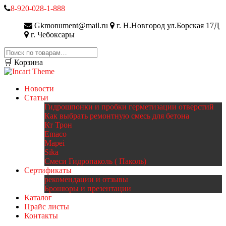
8-920-028-1-888
Gkmonument@mail.ru
г. Н.Новгород ул.Борская 17Д
г. Чебоксары
Искать:
🛒 Корзина
Новости
Статьи
Гидрошпонки и пробки герметизации отверстий
Как выбрать ремонтную смесь для бетона
Кт Трон
Emaco
Mapei
Sika
Смеси Гидропаколь ( Паколь)
Сертификаты
рекомендации и отзывы
Брошюры и презентации
Каталог
Прайс листы
Контакты